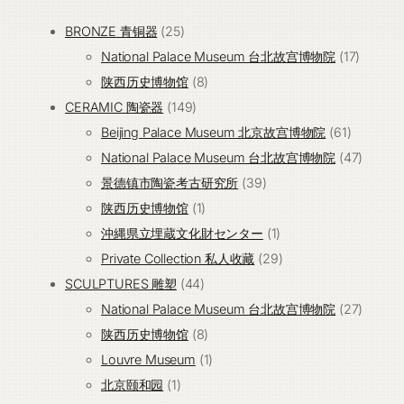
25
BRONZE 青铜器
25
个
17
National Palace Museum 台北故宫博物院
17
产
8
个
陕西历史博物馆
8
品
149
个
产
CERAMIC 陶瓷器
149
个
产
61
品
Beijing Palace Museum 北京故宫博物院
61
产
品
个
47
National Palace Museum 台北故宫博物院
47
品
39
产
个
景德镇市陶瓷考古研究所
39
1
个
品
产
陕西历史博物馆
1
个
产
1
品
沖縄県立埋蔵文化財センター
1
产
品
个
29
Private Collection 私人收藏
29
44
品
产
个
SCULPTURES 雕塑
44
个
品
产
27
National Palace Museum 台北故宫博物院
27
产
8
品
个
陕西历史博物馆
8
品
个
1
产
Louvre Museum
1
1
产
个
品
北京颐和园
1