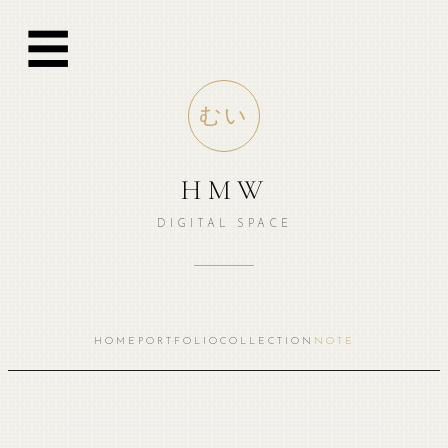
☰
むい
HMW
DIGITAL SPACE
HOME
PORTFOLIO
COLLECTION
NOTE