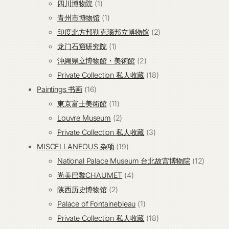
个
1
品
产
四川博物院
1
产
个
1
品
青州市博物馆
1
品
产
个
2
印度北方邦勒克瑙邦立博物馆
2
品
产
1
个
龙门石窟研究院
1
品
个
2
产
沖縄県立博物館・美術館
2
产
个
18
品
Private Collection 私人收藏
18
16
品
产
个
Paintings 书画
16
个
11
品
产
東京富士美術館
11
产
个
2
品
Louvre Museum
2
品
产
个
3
Private Collection 私人收藏
3
品
产
19
个
MISCELLANEOUS 杂项
19
品
个
产
12
National Palace Museum 台北故宫博物院
12
产
4
品
个
尚美巴黎CHAUMET
4
2
品
个
产
陕西历史博物馆
2
个
产
1
品
Palace of Fontainebleau
1
产
品
个
18
Private Collection 私人收藏
18