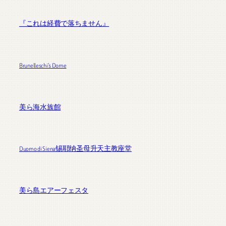
『これは経費で落ちません』
Brunelleschi’s Dome
美ら海水族館
Duomo di Siena锡耶纳圣母升天主教座堂
美ら島エアーフェスタ