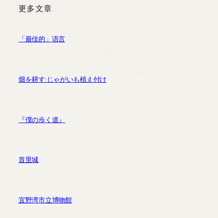
更多文章
「最佳的」语言
畑を耕す:じゃがいも植え付け
『僕の歩く道』
首里城
宜野湾市立博物館