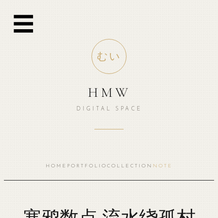
跳
☰
至
内
容
むい
HMW
DIGITAL SPACE
HOME
PORTFOLIO
COLLECTION
NOTE
寒鸦数点 流水绕孤村