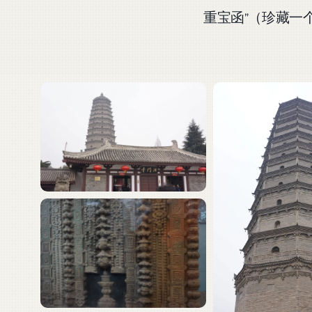
重宝函”（珍藏一