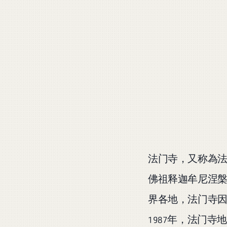
法门寺，又称為
佛祖释迦牟尼涅
界各地，法门寺
1987年，法门