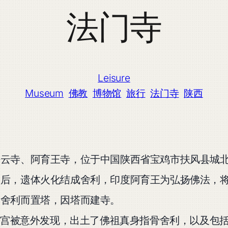
法门寺
Leisure
Museum
佛教
博物馆
旅行
法门寺
陕西
法云寺、阿育王寺，位于中国陕西省宝鸡市扶风县城
槃后，遗体火化结成舍利，印度阿育王为弘扬佛法，
因舍利而置塔，因塔而建寺。
寺地宫被意外发现，出土了佛祖真身指骨舍利，以及包括