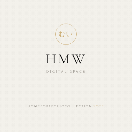
むい
HMW
DIGITAL SPACE
HOME
PORTFOLIO
COLLECTION
NOTE