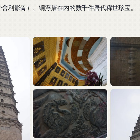
个舍利影骨）、铜浮屠在内的数千件唐代稀世珍宝。