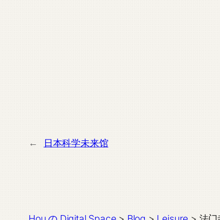
←
日本科学未来馆
Hou の Digital Space
>
Blog
>
Leisure
>
法门