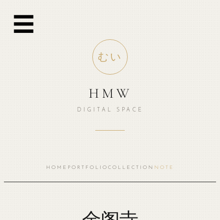
跳
☰
至
内
容
むい
HMW
DIGITAL SPACE
HOME
PORTFOLIO
COLLECTION
NOTE
金阁寺