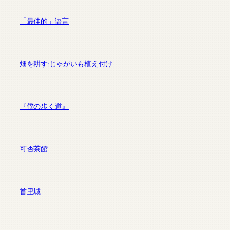
「最佳的」语言
畑を耕す:じゃがいも植え付け
『僕の歩く道』
可否茶館
首里城