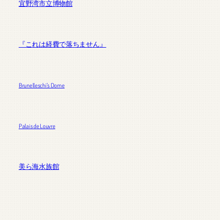
宜野湾市立博物館
『これは経費で落ちません』
Brunelleschi’s Dome
Palais de Louvre
美ら海水族館