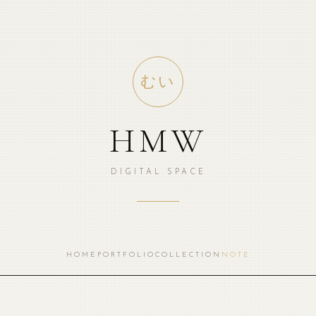
むい
HMW
DIGITAL SPACE
HOME
PORTFOLIO
COLLECTION
NOTE