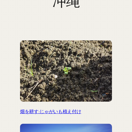
冲绳
畑を耕す:じゃがいも植え付け