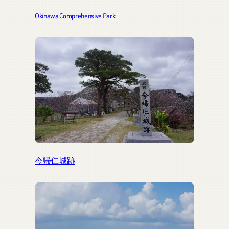
Okinawa Comprehensive Park
今帰仁城跡