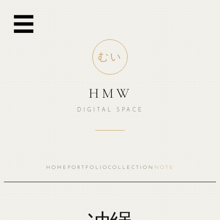
跳
☰
至
内
容
むい
HMW
DIGITAL SPACE
HOME
PORTFOLIO
COLLECTION
NOTE