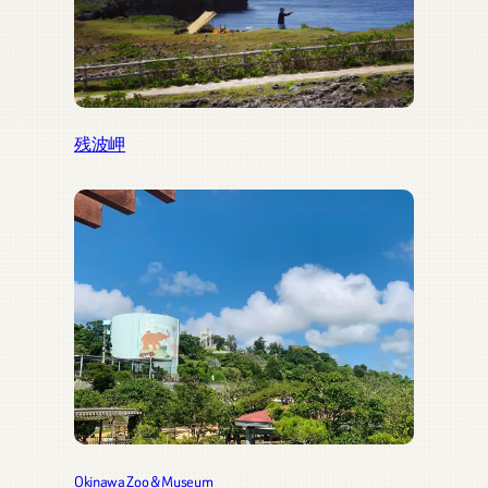
残波岬
Okinawa Zoo & Museum