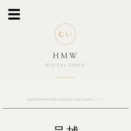
跳
☰
至
内
容
むい
HMW
DIGITAL SPACE
HOME
PORTFOLIO
COLLECTION
NOTE