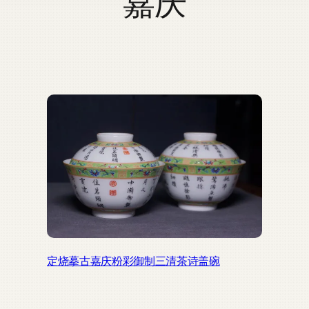
嘉庆
定烧摹古嘉庆粉彩御制三清茶诗盖碗