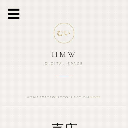
跳
☰
至
内
容
むい
HMW
DIGITAL SPACE
HOME
PORTFOLIO
COLLECTION
NOTE