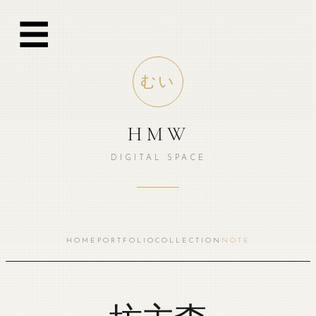
跳
☰
至
内
容
むい
HMW
DIGITAL SPACE
HOME
PORTFOLIO
COLLECTION
NOTE