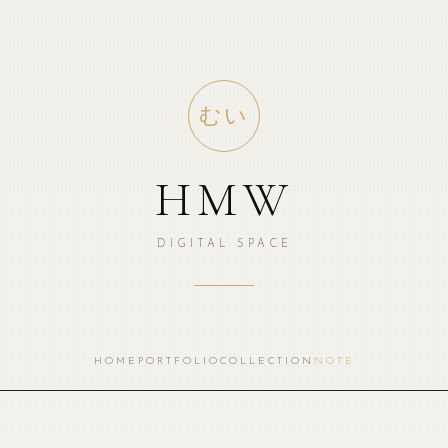
むい
HMW
DIGITAL SPACE
HOME
PORTFOLIO
COLLECTION
NOTE