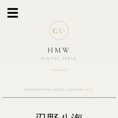
跳
☰
至
内
容
むい
HMW
DIGITAL SPACE
HOME
PORTFOLIO
COLLECTION
NOTE