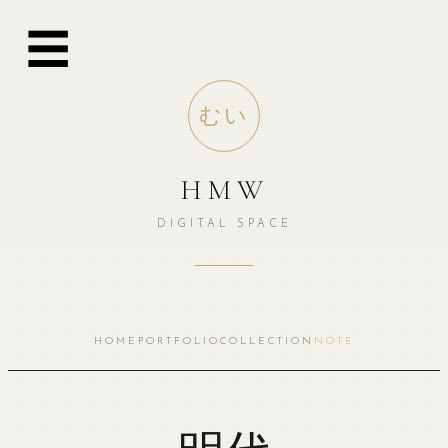
跳
☰
至
内
容
むい
HMW
DIGITAL SPACE
HOME
PORTFOLIO
COLLECTION
NOTE