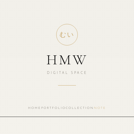
むい
HMW
DIGITAL SPACE
HOME
PORTFOLIO
COLLECTION
NOTE