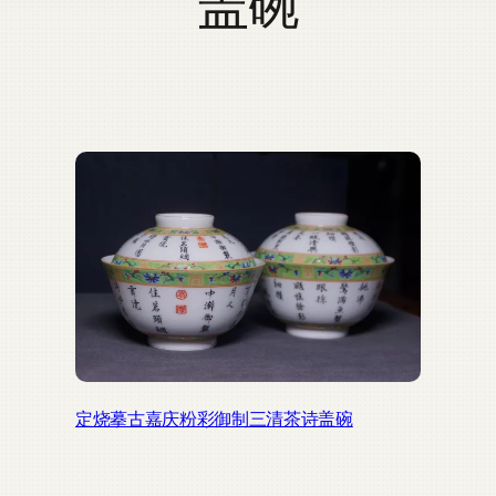
盖碗
定烧摹古嘉庆粉彩御制三清茶诗盖碗