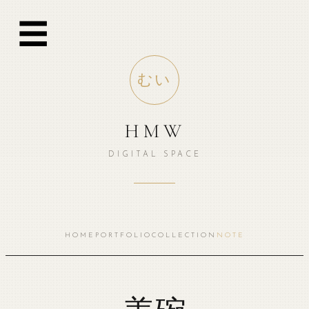
跳
☰
至
内
容
むい
HMW
DIGITAL SPACE
HOME
PORTFOLIO
COLLECTION
NOTE