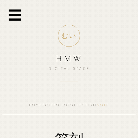
跳
☰
至
内
容
むい
HMW
DIGITAL SPACE
HOME
PORTFOLIO
COLLECTION
NOTE