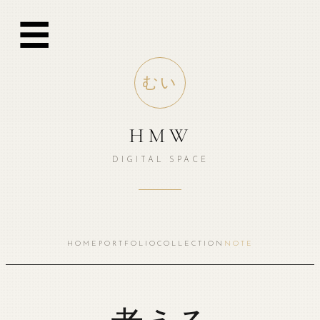
跳
☰
至
内
容
むい
HMW
DIGITAL SPACE
HOME
PORTFOLIO
COLLECTION
NOTE