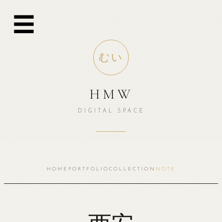
跳
☰
至
内
容
むい
HMW
DIGITAL SPACE
HOME
PORTFOLIO
COLLECTION
NOTE