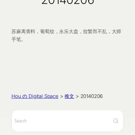
苏麻离青料，葡萄纹，永乐大盘，纹繁而不乱，大师
手笔。
Hou の Digital Space
>
推文
>
20140206