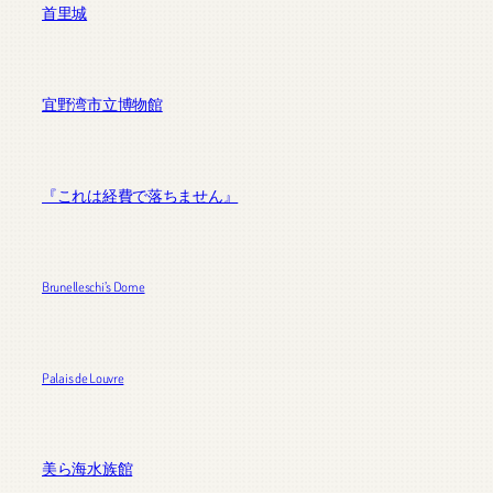
首里城
宜野湾市立博物館
『これは経費で落ちません』
Brunelleschi’s Dome
Palais de Louvre
美ら海水族館