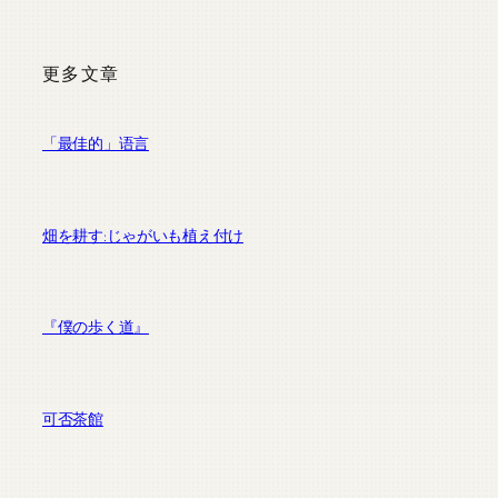
更多文章
「最佳的」语言
畑を耕す:じゃがいも植え付け
『僕の歩く道』
可否茶館