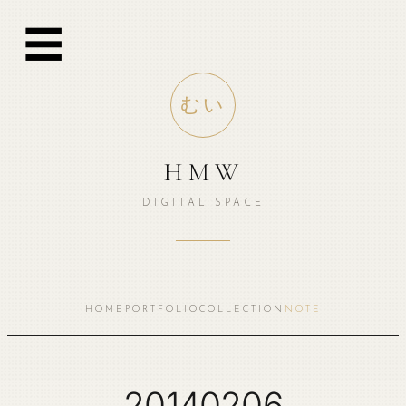
跳
☰
至
内
容
むい
HMW
DIGITAL SPACE
HOME
PORTFOLIO
COLLECTION
NOTE
20140206