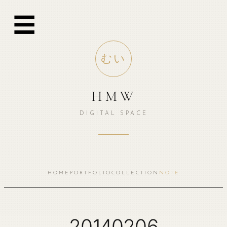
跳
☰
至
内
容
むい
HMW
DIGITAL SPACE
HOME
PORTFOLIO
COLLECTION
NOTE
20140206