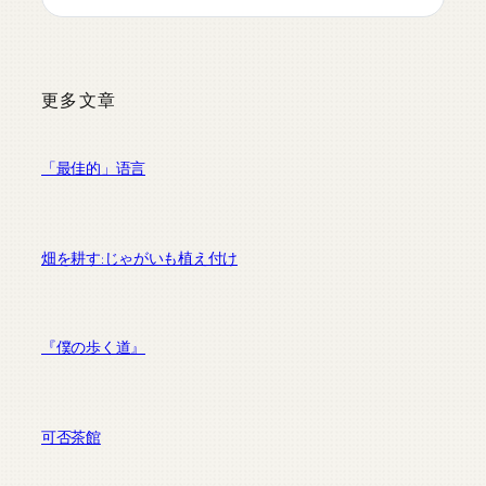
更多文章
「最佳的」语言
畑を耕す:じゃがいも植え付け
『僕の歩く道』
可否茶館