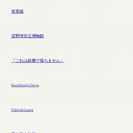
首里城
宜野湾市立博物館
『これは経費で落ちません』
Brunelleschi’s Dome
Palais de Louvre