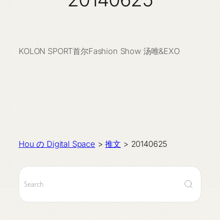
KOLON SPORT首尔Fashion Show 汤唯&EXO
Hou の Digital Space
>
推文
>
20140625