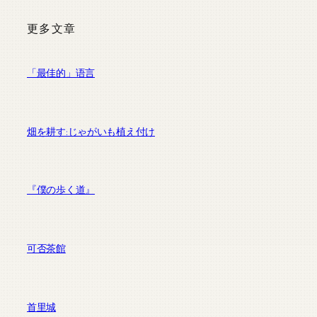
更多文章
「最佳的」语言
畑を耕す:じゃがいも植え付け
『僕の歩く道』
可否茶館
首里城