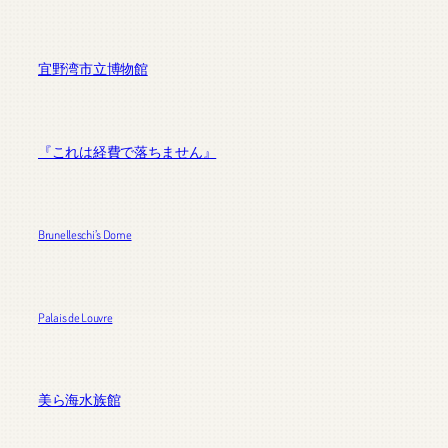
宜野湾市立博物館
『これは経費で落ちません』
Brunelleschi’s Dome
Palais de Louvre
美ら海水族館