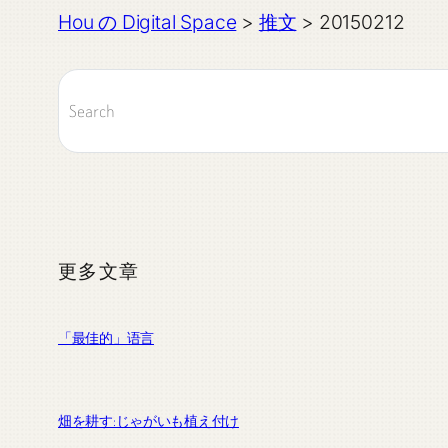
Hou の Digital Space
>
推文
>
20150212
更多文章
「最佳的」语言
畑を耕す:じゃがいも植え付け