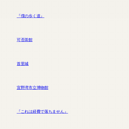
『僕の歩く道』
可否茶館
首里城
宜野湾市立博物館
『これは経費で落ちません』