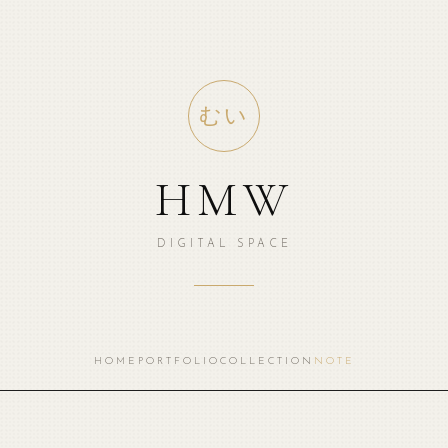
むい
HMW
DIGITAL SPACE
HOME
PORTFOLIO
COLLECTION
NOTE