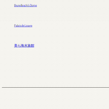
Brunelleschi’s Dome
Palais de Louvre
美ら海水族館