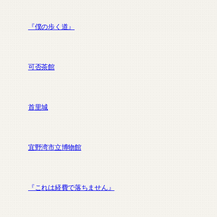
『僕の歩く道』
可否茶館
首里城
宜野湾市立博物館
『これは経費で落ちません』