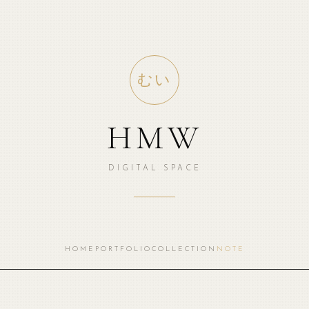
むい
HMW
DIGITAL SPACE
HOME
PORTFOLIO
COLLECTION
NOTE