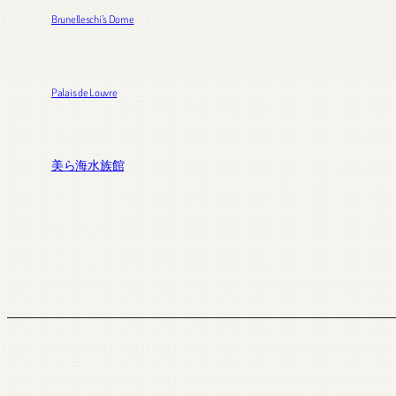
Brunelleschi’s Dome
Palais de Louvre
美ら海水族館