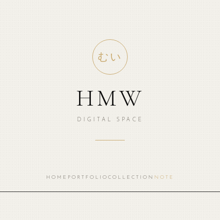
むい
HMW
DIGITAL SPACE
HOME
PORTFOLIO
COLLECTION
NOTE