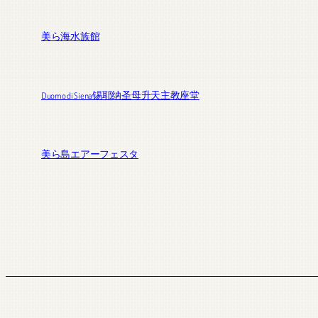
美ら海水族館
Duomo di Siena锡耶纳圣母升天主教座堂
美ら島エアーフェスタ