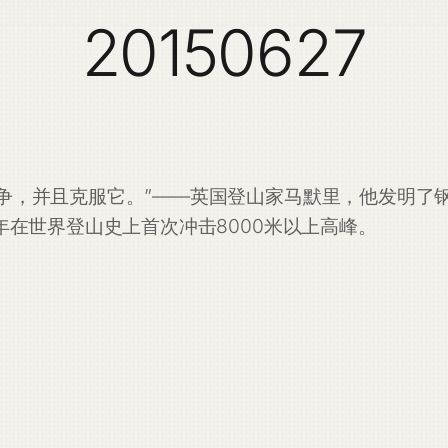
20150627
争，并且克服它。”——英国登山家马默里，他发明了
年在世界登山史上首次冲击8000米以上高峰。