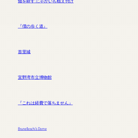
畑を耕す:じゃがいも植え付け
『僕の歩く道』
首里城
宜野湾市立博物館
『これは経費で落ちません』
Brunelleschi’s Dome