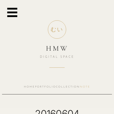
跳
☰
至
内
容
むい
HMW
DIGITAL SPACE
HOME
PORTFOLIO
COLLECTION
NOTE
20160604