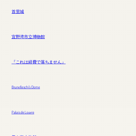
首里城
宜野湾市立博物館
『これは経費で落ちません』
Brunelleschi’s Dome
Palais de Louvre