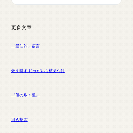
更多文章
「最佳的」语言
畑を耕す:じゃがいも植え付け
『僕の歩く道』
可否茶館