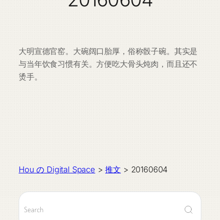
大明宣德官窑。大碗阔口胎厚，俗称骰子碗。其实是
与当年饮食习惯有关。方便吃大骨头炖肉，而且还不
烫手。
Hou の Digital Space
>
推文
>
20160604