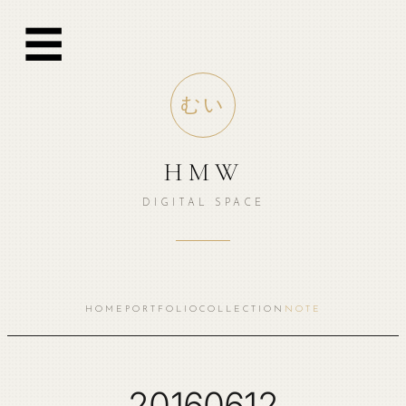
跳
☰
至
内
容
むい
HMW
DIGITAL SPACE
HOME
PORTFOLIO
COLLECTION
NOTE
20160612