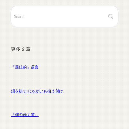
更多文章
「最佳的」语言
畑を耕す:じゃがいも植え付け
『僕の歩く道』