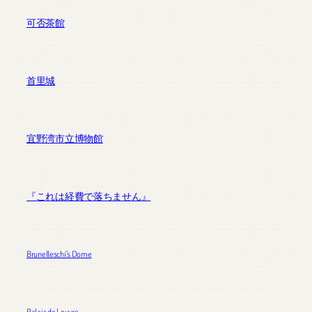
可否茶館
首里城
宜野湾市立博物館
『これは経費で落ちません』
Brunelleschi’s Dome
Palais de Louvre