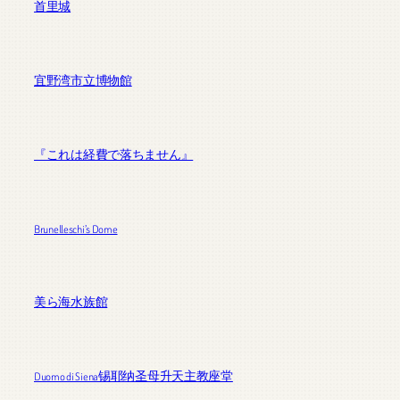
首里城
宜野湾市立博物館
『これは経費で落ちません』
Brunelleschi’s Dome
美ら海水族館
Duomo di Siena锡耶纳圣母升天主教座堂