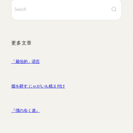
更多文章
「最佳的」语言
畑を耕す:じゃがいも植え付け
『僕の歩く道』