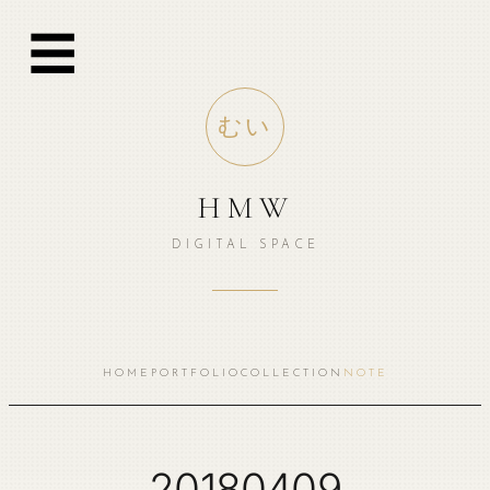
跳
☰
至
内
容
むい
HMW
DIGITAL SPACE
HOME
PORTFOLIO
COLLECTION
NOTE
20180409