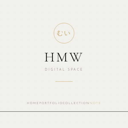
むい
HMW
DIGITAL SPACE
HOME
PORTFOLIO
COLLECTION
NOTE