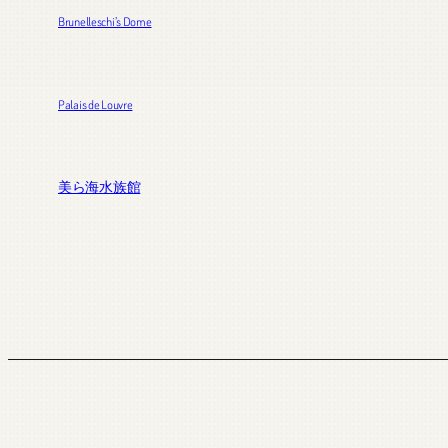
Brunelleschi’s Dome
Palais de Louvre
美ら海水族館