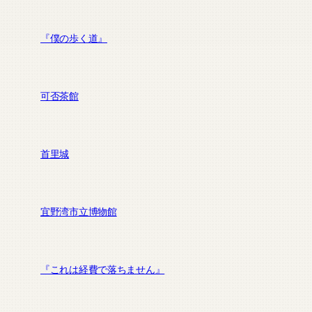
『僕の歩く道』
可否茶館
首里城
宜野湾市立博物館
『これは経費で落ちません』