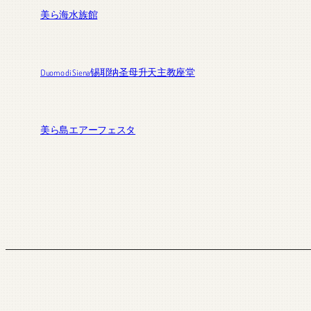
美ら海水族館
Duomo di Siena锡耶纳圣母升天主教座堂
美ら島エアーフェスタ