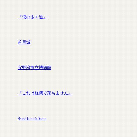
『僕の歩く道』
首里城
宜野湾市立博物館
『これは経費で落ちません』
Brunelleschi’s Dome