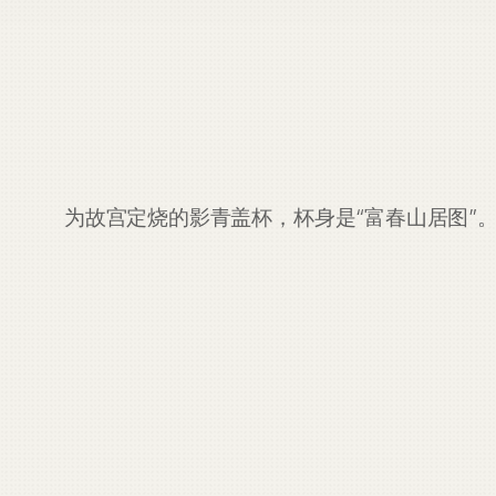
为故宫定烧的影青盖杯，杯身是“富春山居图”