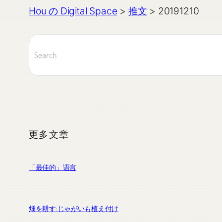
Hou の Digital Space
>
推文
>
20191210
更多文章
「最佳的」语言
畑を耕す:じゃがいも植え付け