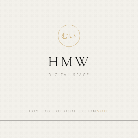
むい
HMW
DIGITAL SPACE
HOME
PORTFOLIO
COLLECTION
NOTE