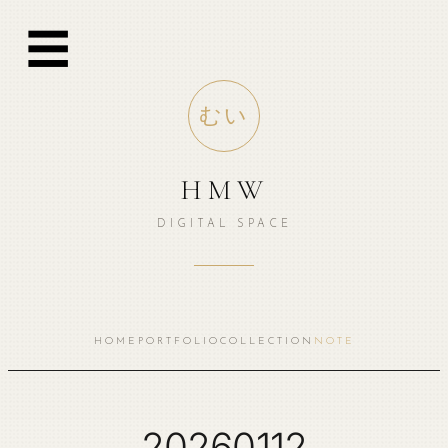
跳
☰
至
内
容
むい
HMW
DIGITAL SPACE
HOME
PORTFOLIO
COLLECTION
NOTE
20260112