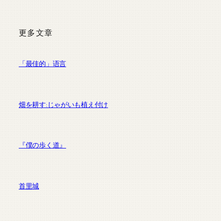
更多文章
「最佳的」语言
畑を耕す:じゃがいも植え付け
『僕の歩く道』
首里城