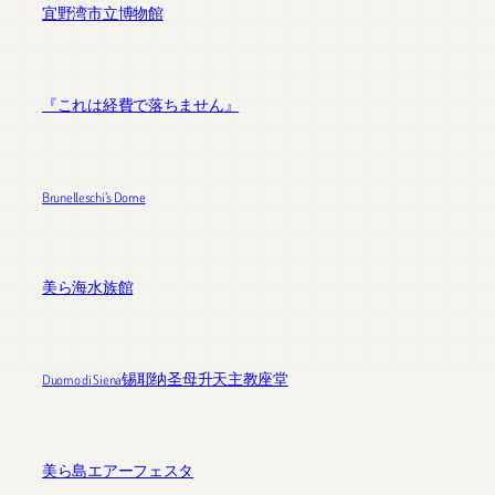
宜野湾市立博物館
『これは経費で落ちません』
Brunelleschi’s Dome
美ら海水族館
Duomo di Siena锡耶纳圣母升天主教座堂
美ら島エアーフェスタ