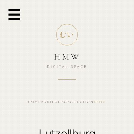
跳
☰
至
内
容
むい
HMW
DIGITAL SPACE
HOME
PORTFOLIO
COLLECTION
NOTE
Lutzellburg