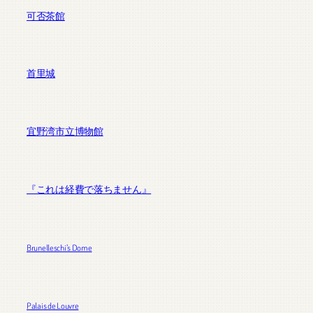
可否茶館
首里城
宜野湾市立博物館
『これは経費で落ちません』
Brunelleschi’s Dome
Palais de Louvre