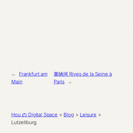
←
Frankfurt am
塞纳河 Rives de la Seine à
Main
Paris
→
Hou の Digital Space
>
Blog
>
Leisure
>
Lutzellburg