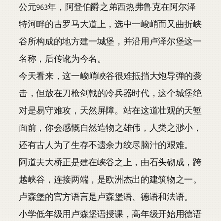
公元963年，阿登伯爵之弟西热弗鲁克在阿尔泽
特河畔的古罗马大道上，选中一峻峭而又曲折峡
谷所构成的地方建一城堡，并沿用卢泽尔堡这一
名称，后传讹为今名。
今天看来，这一峻峭峽谷很难抵挡大炮导弹的袭
击，但放在刀枪剑戟的冷兵器时代，这个城堡绝
对是易守难攻，天然屏障。站在这道壮观的天堑
面前，你会感慨自然造物之雄伟，人类之渺小，
还有古人为了生存不遗余力绞尽脑汁的艰难。
阿道夫大桥正是建在峡谷之上，由石头砌成，跨
越峡谷，连接两端，是欧洲杰出的建筑物之一。
卢森堡的官方语言是卢森堡语、德语和法语。
小学低年级用卢森堡语授课，高年级开始用德语