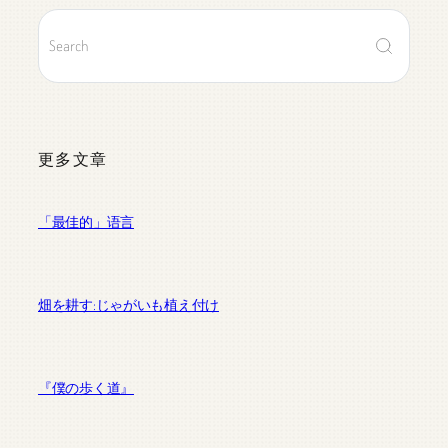
更多文章
「最佳的」语言
畑を耕す:じゃがいも植え付け
『僕の歩く道』