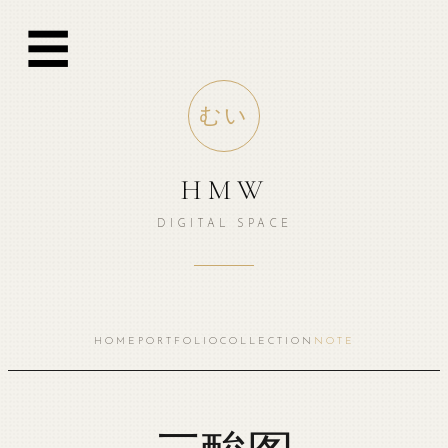
跳
☰
至
内
容
むい
HMW
DIGITAL SPACE
HOME
PORTFOLIO
COLLECTION
NOTE