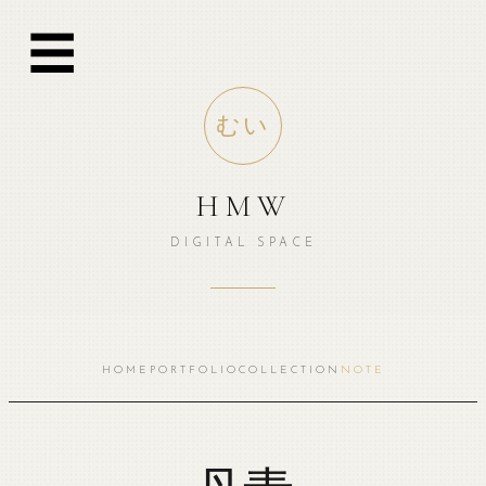
跳
☰
至
内
容
むい
HMW
DIGITAL SPACE
HOME
PORTFOLIO
COLLECTION
NOTE