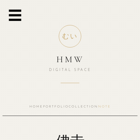
跳
☰
至
内
容
むい
HMW
DIGITAL SPACE
HOME
PORTFOLIO
COLLECTION
NOTE