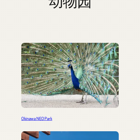
动物园
Okinawa NEO Park