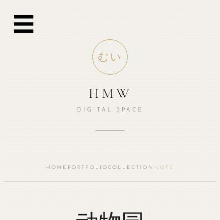
跳
☰
至
内
容
むい
HMW
DIGITAL SPACE
HOME
PORTFOLIO
COLLECTION
NOTE