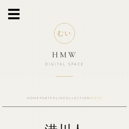
跳
☰
至
内
容
むい
HMW
DIGITAL SPACE
HOME
PORTFOLIO
COLLECTION
NOTE