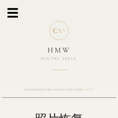
跳
☰
至
内
容
むい
HMW
DIGITAL SPACE
HOME
PORTFOLIO
COLLECTION
NOTE