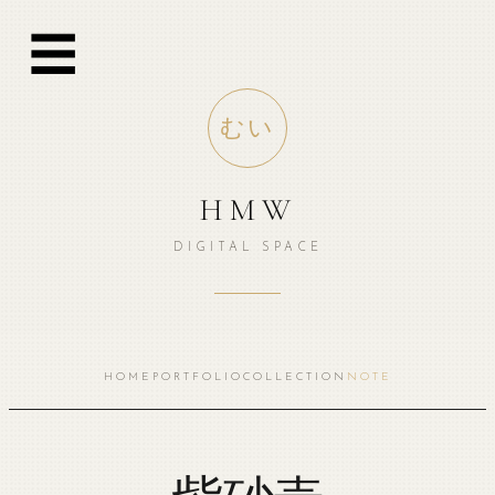
跳
☰
至
内
容
むい
HMW
DIGITAL SPACE
HOME
PORTFOLIO
COLLECTION
NOTE