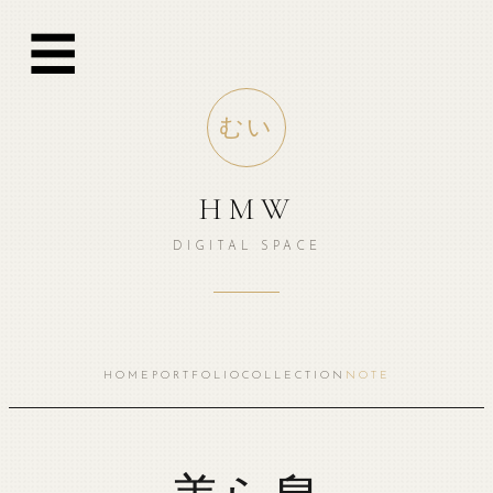
跳
☰
至
内
容
むい
HMW
DIGITAL SPACE
HOME
PORTFOLIO
COLLECTION
NOTE