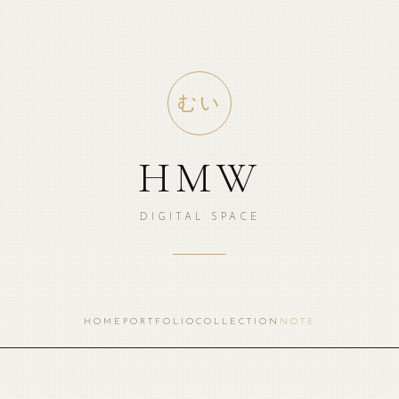
むい
HMW
DIGITAL SPACE
HOME
PORTFOLIO
COLLECTION
NOTE