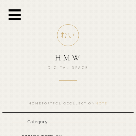
☰
むい
HMW
DIGITAL SPACE
HOME
PORTFOLIO
COLLECTION
NOTE
Category