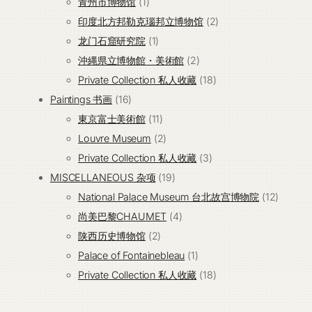
产
个
1
品
青州市博物馆
1
品
产
个
2
印度北方邦勒克瑙邦立博物馆
2
品
产
1
个
龙门石窟研究院
1
品
个
2
产
沖縄県立博物館・美術館
2
产
个
18
品
Private Collection 私人收藏
18
16
品
产
个
Paintings 书画
16
个
11
品
产
東京富士美術館
11
产
个
2
品
Louvre Museum
2
品
产
个
3
Private Collection 私人收藏
3
品
产
19
个
MISCELLANEOUS 杂项
19
品
个
产
12
National Palace Museum 台北故宫博物院
12
产
4
品
个
尚美巴黎CHAUMET
4
2
品
个
产
陕西历史博物馆
2
个
产
1
品
Palace of Fontainebleau
1
产
品
个
18
Private Collection 私人收藏
18
品
产
个