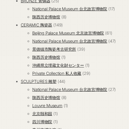
25
BRONZE 青铜器
25
个
17
National Palace Museum 台北故宫博物院
17
产
8
个
陕西历史博物馆
8
品
149
个
产
CERAMIC 陶瓷器
149
个
产
61
品
Beijing Palace Museum 北京故宫博物院
61
产
品
个
47
National Palace Museum 台北故宫博物院
47
品
39
产
个
景德镇市陶瓷考古研究所
39
1
个
品
产
陕西历史博物馆
1
个
产
1
品
沖縄県立埋蔵文化財センター
1
产
品
个
29
Private Collection 私人收藏
29
44
品
产
个
SCULPTURES 雕塑
44
个
品
产
27
National Palace Museum 台北故宫博物院
27
产
8
品
个
陕西历史博物馆
8
品
个
1
产
Louvre Museum
1
1
产
个
品
北京颐和园
1
个
1
品
产
四川博物院
1