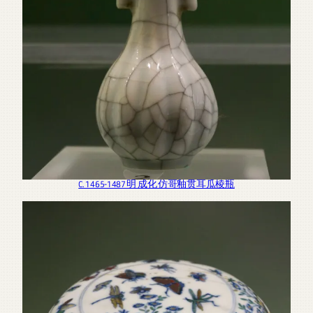
C. 1465-1487 明 成化 仿哥釉贯耳瓜棱瓶