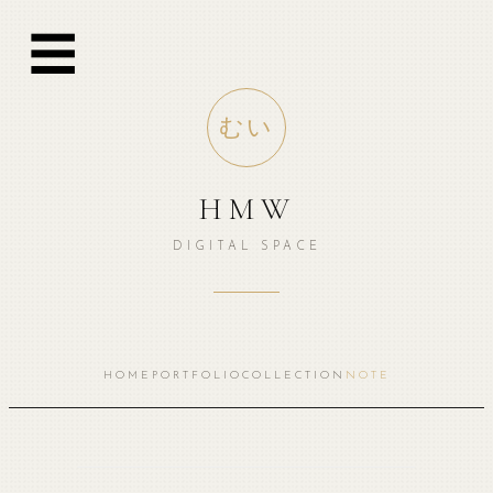
☰
むい
HMW
DIGITAL SPACE
HOME
PORTFOLIO
COLLECTION
NOTE