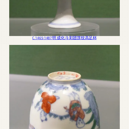
C. 1465-1487 明 成化 斗彩团莲纹高足杯