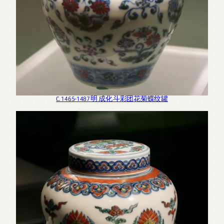
C. 1465-1487 明 成化 斗彩团花菊蝶纹罐