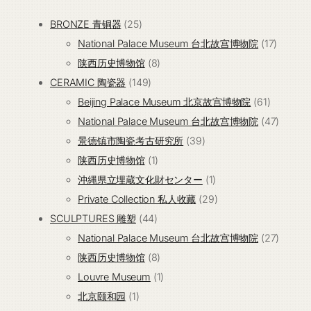
25
BRONZE 青铜器
25
个
17
National Palace Museum 台北故宫博物院
17
产
8
个
陕西历史博物馆
8
品
149
个
产
CERAMIC 陶瓷器
149
个
产
61
品
Beijing Palace Museum 北京故宫博物院
61
产
品
个
47
National Palace Museum 台北故宫博物院
47
品
39
产
个
景德镇市陶瓷考古研究所
39
1
个
品
产
陕西历史博物馆
1
个
产
1
品
沖縄県立埋蔵文化財センター
1
产
品
个
29
Private Collection 私人收藏
29
44
品
产
个
SCULPTURES 雕塑
44
个
品
产
27
National Palace Museum 台北故宫博物院
27
产
8
品
个
陕西历史博物馆
8
品
个
1
产
Louvre Museum
1
1
产
个
品
北京颐和园
1