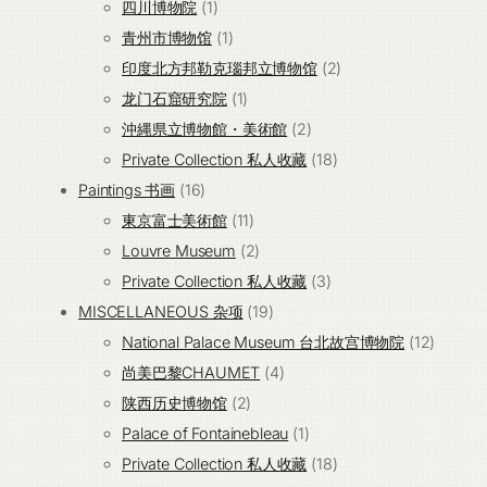
个
1
品
产
四川博物院
1
产
个
1
品
青州市博物馆
1
品
产
个
2
印度北方邦勒克瑙邦立博物馆
2
品
产
1
个
龙门石窟研究院
1
品
个
2
产
沖縄県立博物館・美術館
2
产
个
18
品
Private Collection 私人收藏
18
16
品
产
个
Paintings 书画
16
个
11
品
产
東京富士美術館
11
产
个
2
品
Louvre Museum
2
品
产
个
3
Private Collection 私人收藏
3
品
产
19
个
MISCELLANEOUS 杂项
19
品
个
产
12
National Palace Museum 台北故宫博物院
12
产
4
品
个
尚美巴黎CHAUMET
4
2
品
个
产
陕西历史博物馆
2
个
产
1
品
Palace of Fontainebleau
1
产
品
个
18
Private Collection 私人收藏
18