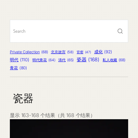
品
产
个
品
产
品
成化
(92)
Private Collection
(68)
北京故宫
(58)
官窑
(47)
瓷器
(168)
明代
(110)
明代青花
(64)
清代
(65)
私人收藏
(68)
青花
(80)
瓷器
显示 163-168 个结果（共 168 个结果）