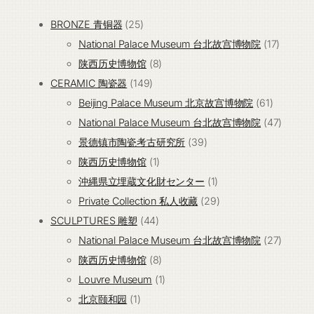
25
BRONZE 青铜器
25
个
17
National Palace Museum 台北故宫博物院
17
产
8
个
陕西历史博物馆
8
品
149
个
产
CERAMIC 陶瓷器
149
个
产
61
品
Beijing Palace Museum 北京故宫博物院
61
产
品
个
47
National Palace Museum 台北故宫博物院
47
品
39
产
个
景德镇市陶瓷考古研究所
39
1
个
品
产
陕西历史博物馆
1
个
产
1
品
沖縄県立埋蔵文化財センター
1
产
品
个
29
Private Collection 私人收藏
29
44
品
产
个
SCULPTURES 雕塑
44
个
品
产
27
National Palace Museum 台北故宫博物院
27
产
8
品
个
陕西历史博物馆
8
品
个
1
产
Louvre Museum
1
1
产
个
品
北京颐和园
1