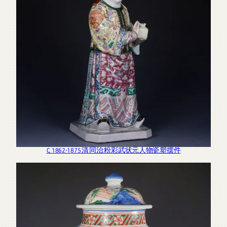
C. 1862-1875 清 同治 粉彩武状元人物瓷塑摆件