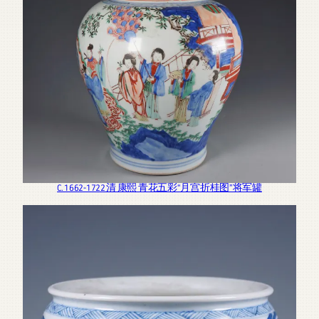
C. 1662-1722 清 康熙 青花五彩“月宫折桂图”将军罐