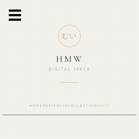
☰
むい
HMW
DIGITAL SPACE
HOME
PORTFOLIO
COLLECTION
NOTE