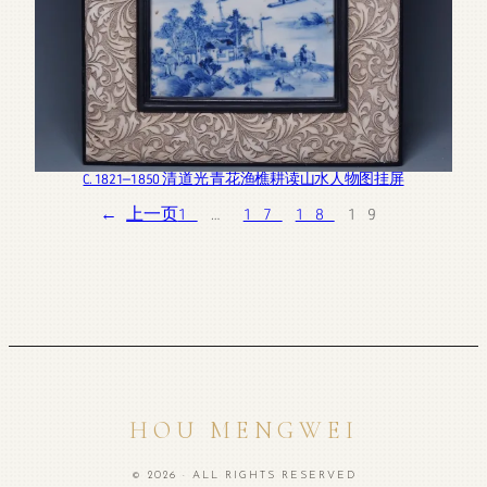
C. 1821—1850 清 道光 青花渔樵耕读山水人物图挂屏
←
上一页
1
…
17
18
19
HOU MENGWEI
© 2026 · ALL RIGHTS RESERVED