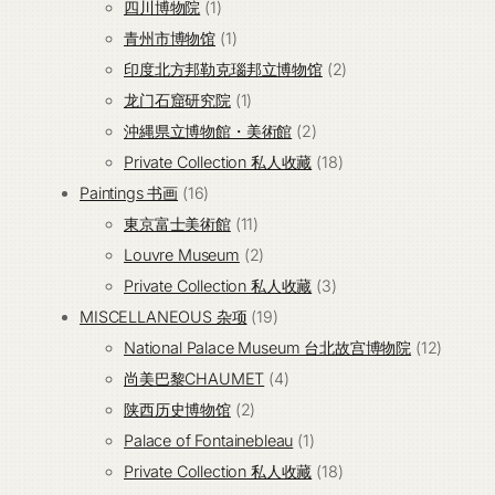
个
1
品
产
四川博物院
1
产
个
1
品
青州市博物馆
1
品
产
个
2
印度北方邦勒克瑙邦立博物馆
2
品
产
1
个
龙门石窟研究院
1
品
个
2
产
沖縄県立博物館・美術館
2
产
个
18
品
Private Collection 私人收藏
18
16
品
产
个
Paintings 书画
16
个
11
品
产
東京富士美術館
11
产
个
2
品
Louvre Museum
2
品
产
个
3
Private Collection 私人收藏
3
品
产
19
个
MISCELLANEOUS 杂项
19
品
个
产
12
National Palace Museum 台北故宫博物院
12
产
4
品
个
尚美巴黎CHAUMET
4
2
品
个
产
陕西历史博物馆
2
个
产
1
品
Palace of Fontainebleau
1
产
品
个
18
Private Collection 私人收藏
18