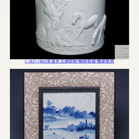
C. 1821-1850 清 道光 王炳荣制“柳荫双骏”雕瓷笔筒