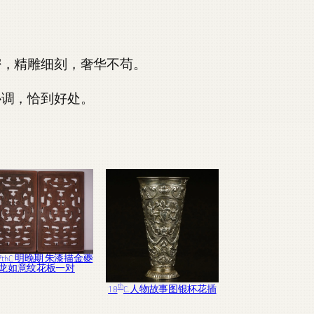
密，精雕细刻，奢华不苟。
协调，恰到好处。
17thC. 明晚期 朱漆描金夔
龙如意纹花板一对
th
18
C. 人物故事图银杯花插