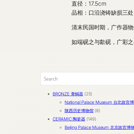
直径：17.5cm
品相：口沿浇铸缺损三处
清末民国时期，广作器物
如端砚之与歙砚，广彩之
25
BRONZE 青铜器
25
个
National Palace Museum 台北故
产
8
陕西历史博物馆
8
品
149
个
CERAMIC 陶瓷器
149
个
产
Beijing Palace Museum 北京故宫博