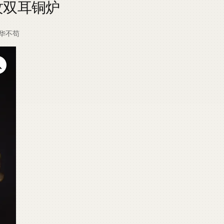
人物纹双耳铜炉
华不苟