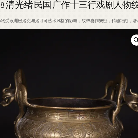
5-1908 清 光绪 民国 广作十三行戏剧
器物受欧洲巴洛克与洛可可艺术风格的影响，纹饰喜作繁密，精雕细刻，奢