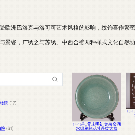
受欧洲巴洛克与洛可可艺术风格的影响，纹饰喜作繁
与景瓷，广绣之与苏绣。中西合璧两种样式文化自然
17
宫博物院
17
个
16-
产
th
14-15
C. 元末明初 龙泉窑湖
61
品
物院
61
水绿剔刻花牡丹纹大盘