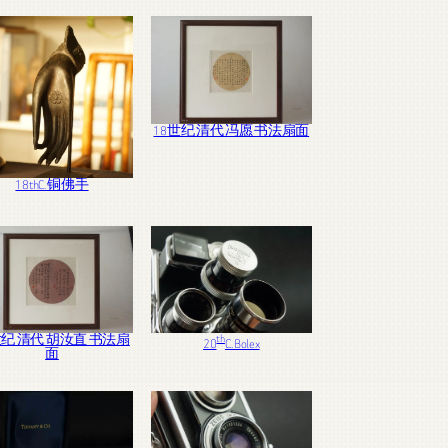
18世纪 清代 冯愿 书法扇面
18thC. 铜佛手
th
世纪 清代 胡汝直 书法扇
20
C. Bolex
面