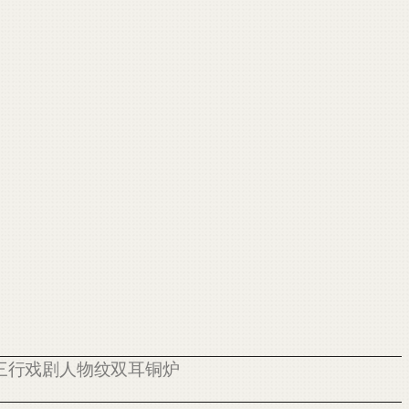
国 广作十三行戏剧人物纹双耳铜炉