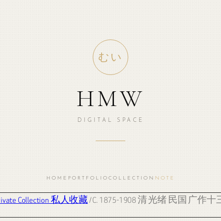
むい
HMW
DIGITAL SPACE
HOME
PORTFOLIO
COLLECTION
NOTE
rivate Collection 私人收藏
/ C. 1875-1908 清 光绪 民