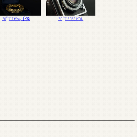
th
th
20
C. Tiffany手镯
20
C. ZEISS IKON