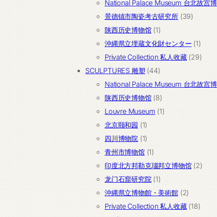
产
品
National Palace Museum 台北故
品
39
景德镇市陶瓷考古研究所
39
1
个
陕西历史博物馆
1
个
产
1
沖縄県立埋蔵文化財センター
1
产
品
个
29
Private Collection 私人收藏
29
44
品
产
个
SCULPTURES 雕塑
44
个
品
产
National Palace Museum 台北故
产
8
品
陕西历史博物馆
8
品
个
1
Louvre Museum
1
1
产
个
北京颐和园
1
个
1
品
产
四川博物院
1
产
个
1
品
青州市博物馆
1
品
产
个
2
印度北方邦勒克瑙邦立博物馆
2
品
产
1
个
龙门石窟研究院
1
品
个
2
产
沖縄県立博物館・美術館
2
产
个
18
品
Private Collection 私人收藏
18