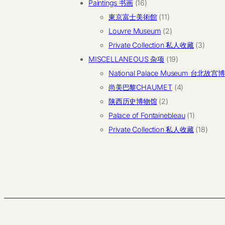
16
品
产
个
Paintings 书画
16
个
11
品
产
東京富士美術館
11
产
个
2
品
Louvre Museum
2
品
产
个
3
Private Collection 私人收藏
3
品
产
19
个
MISCELLANEOUS 杂项
19
品
个
产
National Palace Museum 台北故
产
4
品
尚美巴黎CHAUMET
4
2
品
个
陕西历史博物馆
2
个
产
1
Palace of Fontainebleau
1
产
品
个
18
Private Collection 私人收藏
18
品
产
个
品
产
品