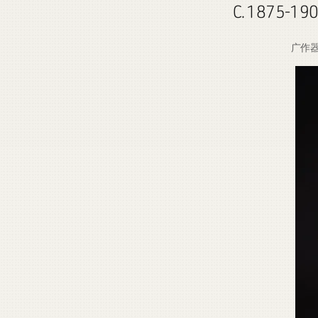
C. 187
广作