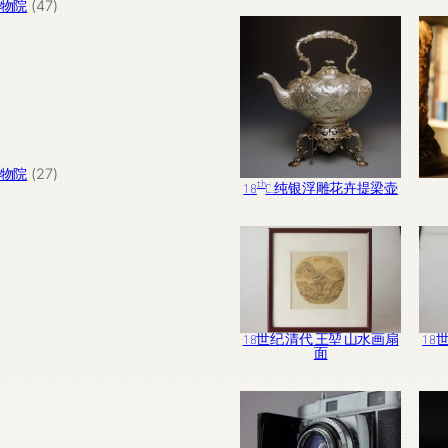
个
47
宫博物院
47
产
个
品
产
品
27
宫博物院
27
th
18
C. 纯银浮雕花卉提梁壶
个
产
品
18世纪 清代 王堃 山水画扇
18
面