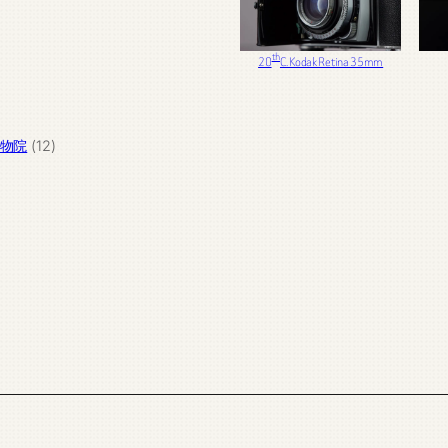
th
20
C. Kodak Retina 35mm
12
宫博物院
12
个
产
品