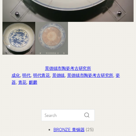
景德镇市陶瓷考古研究所
成化
, 
明代
, 
明代青花
, 
景德镇
, 
景德镇市陶瓷考古研究所
, 
瓷
器
, 
青花
, 
麒麟
25
BRONZE 青铜器
25