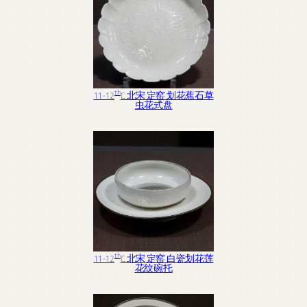
th
11-12
C. 北宋 定窑 划花蕉石草
虫花式盘
th
11-12
C. 北宋 定窑 白瓷划花莲
花纹碗托