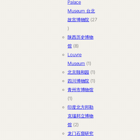
产
Palace
品
Museum 台北
故宫博物院
27
27
个
陕西历史博物
产
8
馆
8
品
个
Louvre
产
1
Museum
1
品
个
1
北京颐和园
1
产
个
1
四川博物院
1
品
产
个
青州市博物馆
1
品
产
1
个
品
印度北方邦勒
产
克瑙邦立博物
品
2
馆
2
个
龙门石窟研究