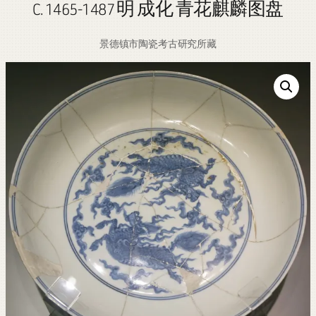
C. 1465-1487 明 成化 青花麒麟图盘
景德镇市陶瓷考古研究所藏