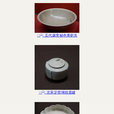
产
品
th
10
C. 五代 越窯 秘色青瓷洗
th
10
C. 北宋 定窑 绳纹盖罐