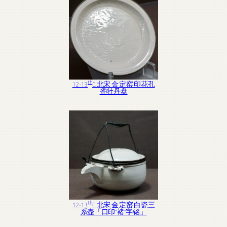
th
12-13
C. 北宋 金 定窑 印花孔
雀牡丹盘
th
12-13
C. 北宋 金 定窑 白瓷三
系壶「口印“褚”字铭」