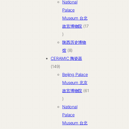
个
National
产
Palace
品
Museum 台北
故宫博物院
17
17
个
陕西历史博物
产
8
馆
8
品
个
CERAMIC 陶瓷器
149
产
149
个
品
Beijing Palace
产
Museum 北京
品
故宫博物院
61
61
个
National
产
Palace
品
Museum 台北