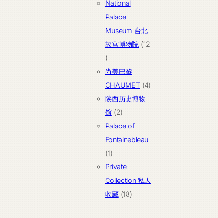
个
品
National
产
Palace
品
Museum 台北
故宫博物院
12
12
个
尚美巴黎
产
4
CHAUMET
4
品
个
陕西历史博物
2
产
馆
2
个
品
Palace of
产
Fontainebleau
1
品
1
个
Private
产
Collection 私人
品
18
收藏
18
个