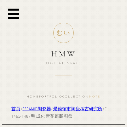
☰
むい
HMW
DIGITAL SPACE
HOME
PORTFOLIO
COLLECTION
NOTE
首页
/
CERAMIC 陶瓷器
/
景德镇市陶瓷考古研究所
/ C.
1465-1487 明 成化 青花麒麟图盘