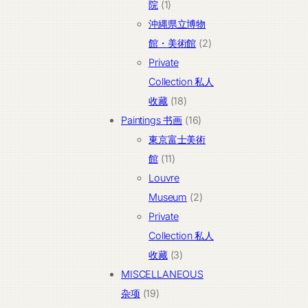
1
产
院
1
个
品
沖縄県立博物
产
2
館・美術館
2
品
个
Private
产
Collection 私人
18
品
收藏
18
个
16
Paintings 书画
16
产
个
東京富士美術
11
品
产
館
11
个
品
Louvre
产
2
Museum
2
品
个
Private
产
Collection 私人
3
品
收藏
3
个
MISCELLANEOUS
19
产
杂项
19