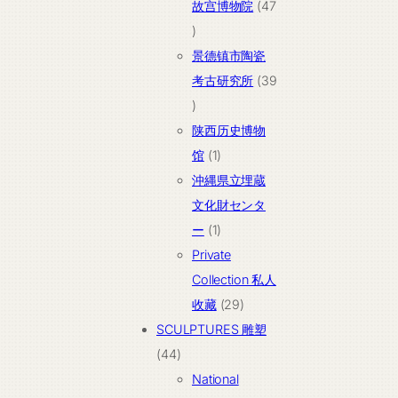
故宫博物院
47
47
个
景德镇市陶瓷
产
考古研究所
39
品
39
个
陕西历史博物
产
1
馆
1
品
个
沖縄県立埋蔵
产
文化財センタ
品
1
ー
1
个
Private
产
Collection 私人
品
29
收藏
29
个
SCULPTURES 雕塑
44
产
44
个
品
National