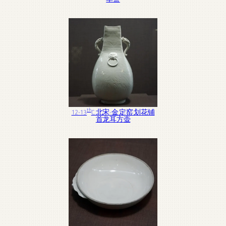
th
12-13
C. 北宋-金 定窑 划花铺
首龙耳方壶