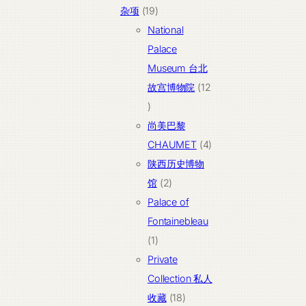
19
产
杂项
19
个
品
National
产
Palace
品
Museum 台北
故宫博物院
12
12
个
尚美巴黎
产
4
CHAUMET
4
品
个
陕西历史博物
2
产
馆
2
个
品
Palace of
产
Fontainebleau
1
品
1
个
Private
产
Collection 私人
品
18
收藏
18