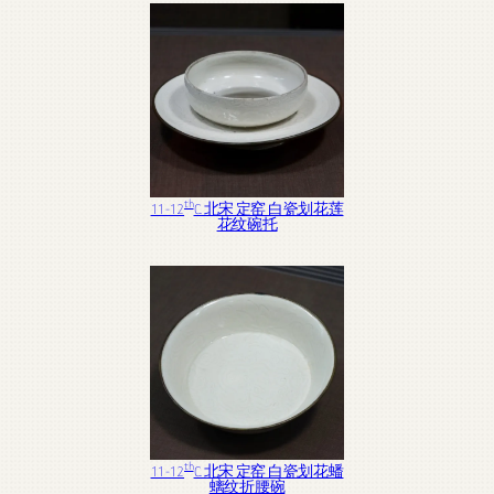
th
11-12
C. 北宋 定窑 白瓷划花莲
花纹碗托
th
11-12
C. 北宋 定窑 白瓷划花蟠
螭纹折腰碗