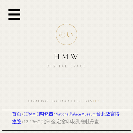
☰
むい
HMW
DIGITAL SPACE
HOME
PORTFOLIO
COLLECTION
NOTE
首页
/
CERAMIC 陶瓷器
/
National Palace Museum 台北故宫博
物院
/ 12-13thC. 北宋 金 定窑 印花孔雀牡丹盘