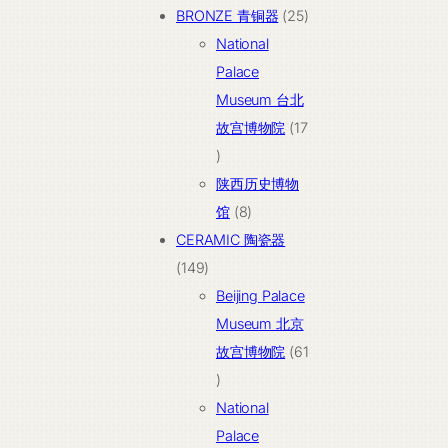
25
BRONZE 青铜器
25
个
National
产
Palace
品
Museum 台北
故宫博物院
17
17
个
陕西历史博物
产
8
馆
8
品
个
CERAMIC 陶瓷器
149
产
149
个
品
Beijing Palace
产
Museum 北京
品
故宫博物院
61
61
个
National
产
Palace