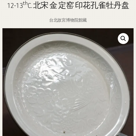
th
12-13
C. 北宋 金 定窑 印花孔雀牡丹盘
台北故宮博物院館藏