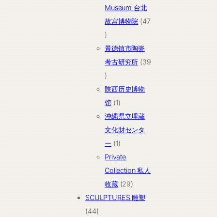
品
Museum 台北
故宫博物院
47
47
个
景德镇市陶瓷
产
考古研究所
39
品
39
个
陕西历史博物
产
1
馆
1
品
个
沖縄県立埋蔵
产
文化財センタ
品
1
ー
1
个
Private
产
Collection 私人
品
29
收藏
29
个
SCULPTURES 雕塑
44
产
44