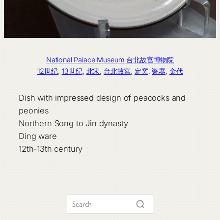
National Palace Museum 台北故宫博物院
12世纪
, 
13世纪
, 
北宋
, 
台北故宮
, 
定窯
, 
瓷器
, 
金代
Dish with impressed design of peacocks and
peonies
Northern Song to Jin dynasty
Ding ware
12th-13th century