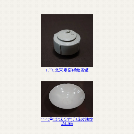
个
产
品
th
10
C. 北宋 定窑 绳纹盖罐
th
11-12
C. 北宋 定窑 印花攻瑰纹
花口碗