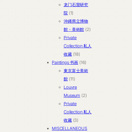
个
龙门石窟研究
1
产
院
1
个
品
沖縄県立博物
产
2
館・美術館
2
品
个
Private
产
Collection 私人
18
品
收藏
18
个
16
Paintings 书画
16
产
个
東京富士美術
11
品
产
館
11
个
品
Louvre
产
2
Museum
2
品
个
Private
产
Collection 私人
3
品
收藏
3
个
MISCELLANEOUS