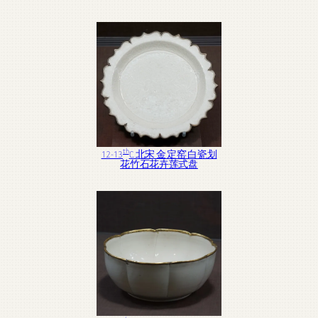
th
12-13
C. 北宋 金 定窑 白瓷划
花竹石花卉莲式盘