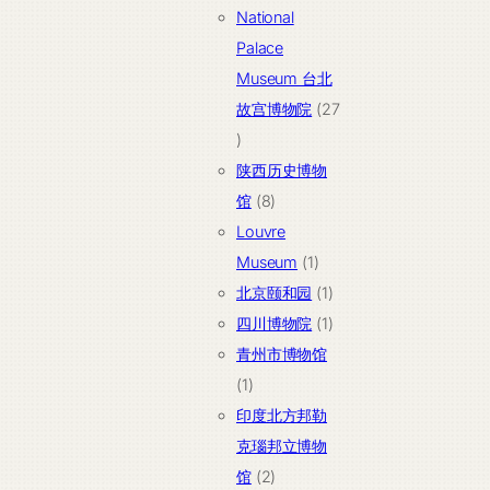
个
品
National
产
Palace
品
Museum 台北
故宫博物院
27
27
个
陕西历史博物
产
8
馆
8
品
个
Louvre
产
1
Museum
1
品
个
1
北京颐和园
1
产
个
1
四川博物院
1
品
产
个
青州市博物馆
1
品
产
1
个
品
印度北方邦勒
产
克瑙邦立博物
品
2
馆
2