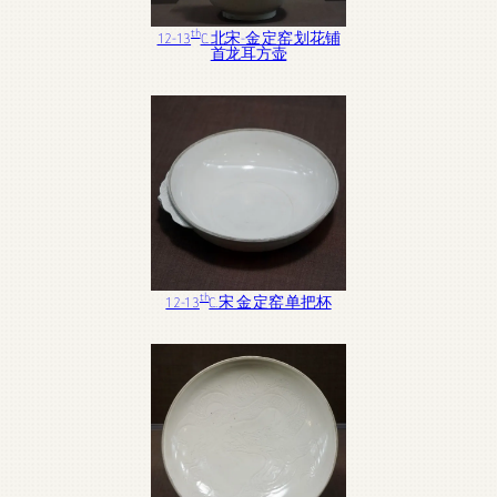
th
12-13
C. 北宋-金 定窑 划花铺
首龙耳方壶
th
12-13
C. 宋 金 定窑 单把杯