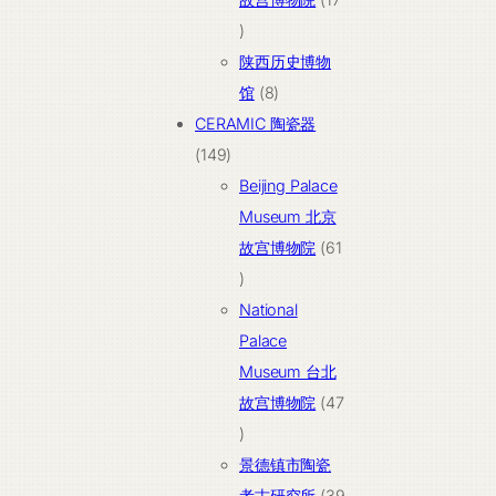
17
个
陕西历史博物
产
8
馆
8
品
个
CERAMIC 陶瓷器
149
产
149
个
品
Beijing Palace
产
Museum 北京
品
故宫博物院
61
61
个
National
产
Palace
品
Museum 台北
故宫博物院
47
47
个
景德镇市陶瓷
产
考古研究所
39