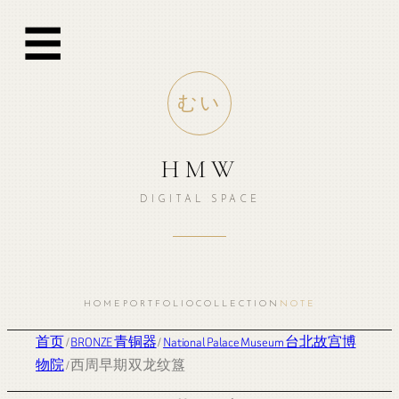
☰
むい
HMW
DIGITAL SPACE
HOME
PORTFOLIO
COLLECTION
NOTE
首页
/
BRONZE 青铜器
/
National Palace Museum 台北故宫博
物院
/ 西周早期 双龙纹簋