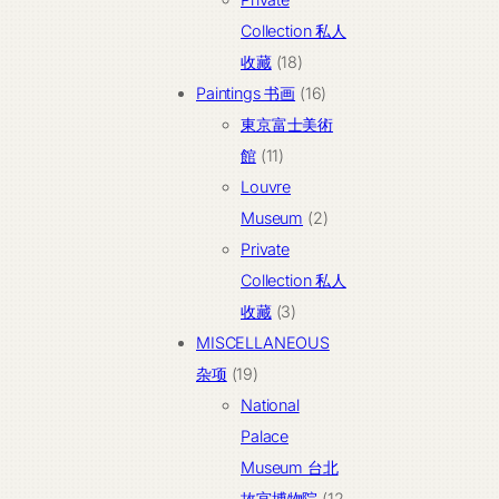
产
Collection 私人
18
品
收藏
18
个
16
Paintings 书画
16
产
个
東京富士美術
11
品
产
館
11
个
品
Louvre
产
2
Museum
2
品
个
Private
产
Collection 私人
3
品
收藏
3
个
MISCELLANEOUS
19
产
杂项
19
个
品
National
产
Palace
品
Museum 台北
故宫博物院
12