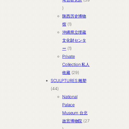
品
39
个
陕西历史博物
产
1
馆
1
品
个
沖縄県立埋蔵
产
文化財センタ
品
1
ー
1
个
Private
产
Collection 私人
品
29
收藏
29
个
SCULPTURES 雕塑
44
产
44
个
品
National
产
Palace
品
Museum 台北
故宫博物院
27
27