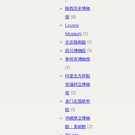
个
陕西历史博物
产
8
馆
8
品
个
Louvre
产
1
Museum
1
品
个
1
北京颐和园
1
产
个
1
四川博物院
1
品
产
个
青州市博物馆
1
品
产
1
个
品
印度北方邦勒
产
克瑙邦立博物
品
2
馆
2
个
龙门石窟研究
1
产
院
1
个
品
沖縄県立博物
产
2
館・美術館
2
品
个
Private