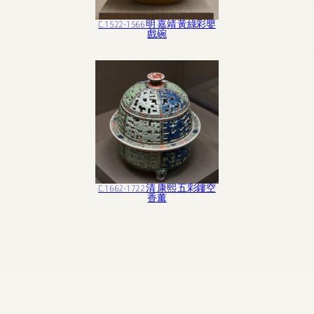
C. 1522-1566 明 嘉靖 黃綠彩嬰
戲碗
C. 1662-1722 清 康熙 五彩鏤空
香薰