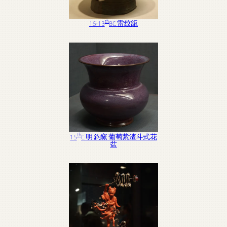
th
15-13
BC. 雷纹瓿
th
15
C. 明 鈞窯 葡萄紫渣斗式花
盆