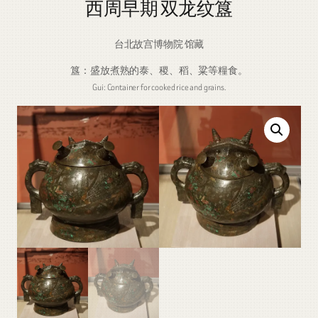
西周早期 双龙纹簋
台北故宫博物院 馆藏
簋：盛放煮熟的泰、稷、稻、粱等糧食。
Gui: Container for cooked rice and grains.