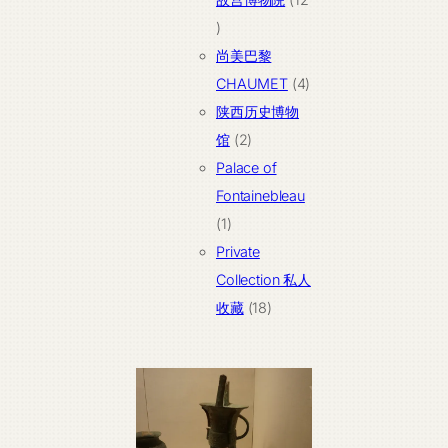
12
个
尚美巴黎
产
4
CHAUMET
4
品
个
陕西历史博物
2
产
馆
2
个
品
Palace of
产
Fontainebleau
1
品
1
个
Private
产
Collection 私人
品
18
收藏
18
个
产
品