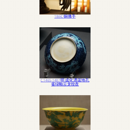
18thC. 铜佛手
C. 1465-1487 明 成化 洒蓝地孔
雀绿釉云龙纹盘