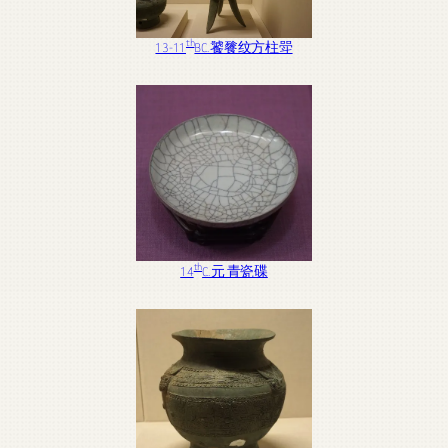
th
13-11
BC. 饕餮纹方柱斝
th
14
C. 元 青瓷碟