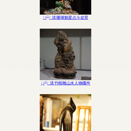
th
18
C. 清 珊瑚魁星点斗盆景
th
18
C. 清 竹根雕山水人物擺件