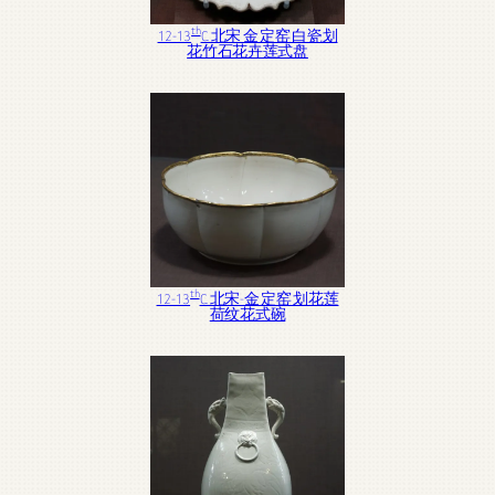
th
12-13
C. 北宋 金 定窑 白瓷划
花竹石花卉莲式盘
th
12-13
C. 北宋-金 定窑 划花莲
荷纹花式碗