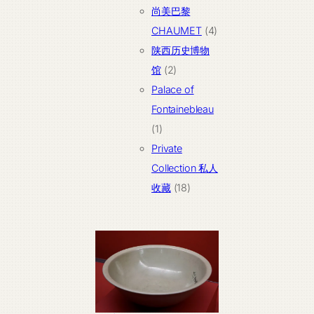
个
尚美巴黎
产
4
CHAUMET
4
品
个
陕西历史博物
2
产
馆
2
个
品
Palace of
产
Fontainebleau
1
品
1
个
Private
产
Collection 私人
品
18
收藏
18
个
产
品