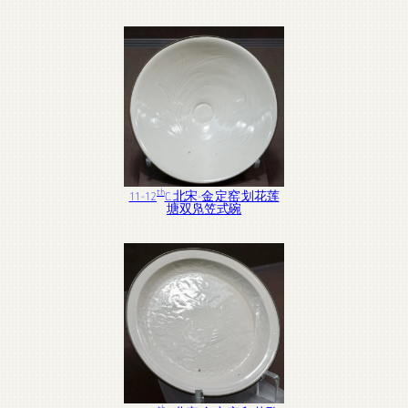
th
11-12
C. 北宋-金 定窑 划花莲
塘双凫笠式碗