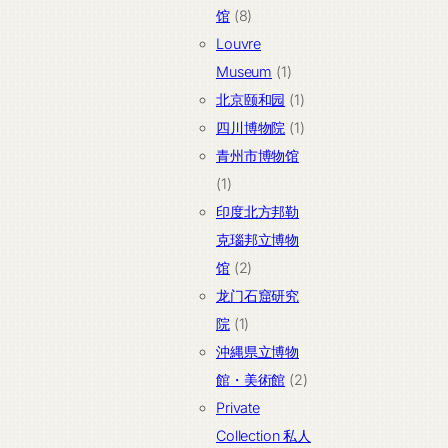
产
8
馆
8
品
个
Louvre
产
1
Museum
1
品
个
1
北京颐和园
1
产
个
1
四川博物院
1
品
产
个
青州市博物馆
1
品
产
1
个
品
印度北方邦勒
产
克瑙邦立博物
品
2
馆
2
个
龙门石窟研究
1
产
院
1
个
品
沖縄県立博物
产
2
館・美術館
2
品
个
Private
产
Collection 私人