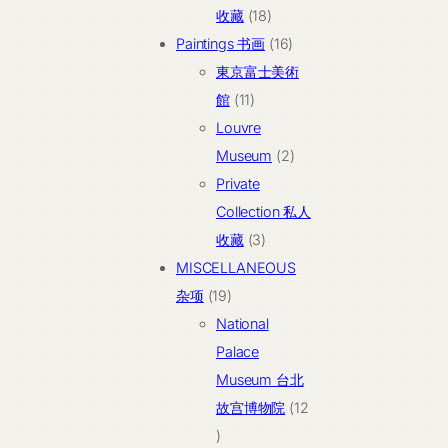
18
品
收藏
18
个
16
Paintings 书画
16
产
个
東京富士美術
11
品
产
館
11
个
品
Louvre
产
2
Museum
2
品
个
Private
产
Collection 私人
3
品
收藏
3
个
MISCELLANEOUS
19
产
杂项
19
个
品
National
产
Palace
品
Museum 台北
故宫博物院
12
12