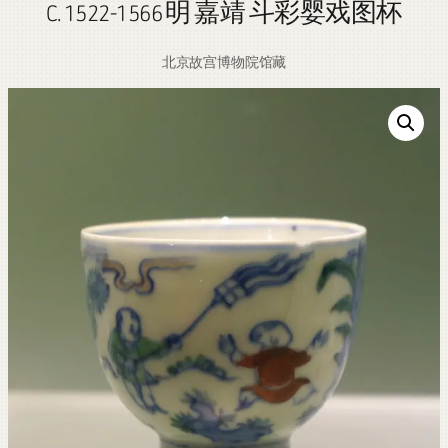
C. 1522-1566 明 嘉靖 斗彩婴戏图杯
北京故宫博物院馆藏