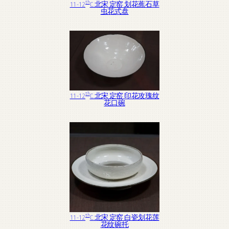
th
11-12
C. 北宋 定窑 划花蕉石草
虫花式盘
th
11-12
C. 北宋 定窑 印花攻瑰纹
花口碗
th
11-12
C. 北宋 定窑 白瓷划花莲
花纹碗托