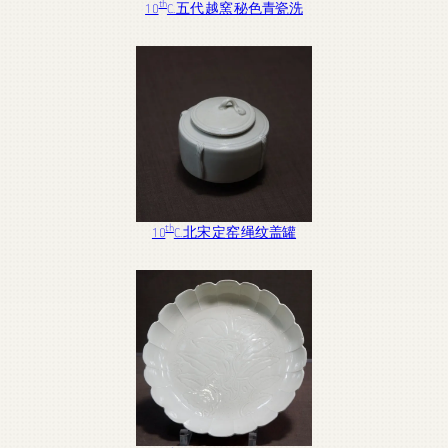
th
10
C. 五代 越窯 秘色青瓷洗
th
10
C. 北宋 定窑 绳纹盖罐