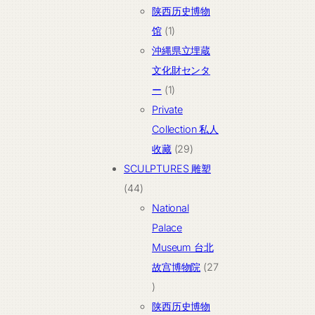
个
陕西历史博物
产
1
馆
1
品
个
沖縄県立埋蔵
产
文化財センタ
品
1
ー
1
个
Private
产
Collection 私人
品
29
收藏
29
个
SCULPTURES 雕塑
44
产
44
个
品
National
产
Palace
品
Museum 台北
故宫博物院
27
27
个
陕西历史博物