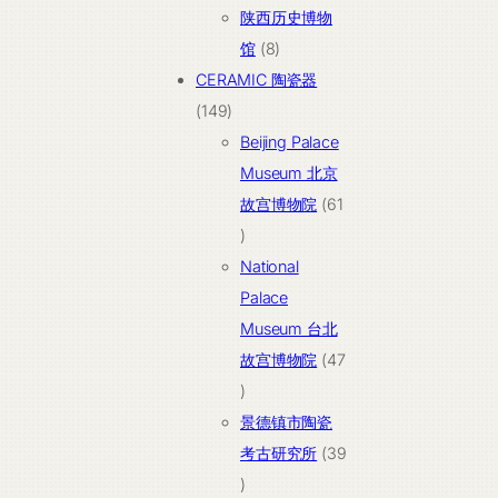
个
陕西历史博物
产
8
馆
8
品
个
CERAMIC 陶瓷器
149
产
149
个
品
Beijing Palace
产
Museum 北京
品
故宫博物院
61
61
个
National
产
Palace
品
Museum 台北
故宫博物院
47
47
个
景德镇市陶瓷
产
考古研究所
39
品
39