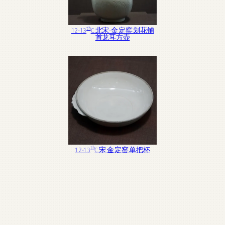
th
12-13
C. 北宋-金 定窑 划花铺
首龙耳方壶
th
12-13
C. 宋 金 定窑 单把杯