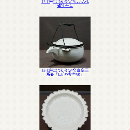
th
12-13
C. 北宋 金 定窑 印花孔
雀牡丹盘
th
12-13
C. 北宋 金 定窑 白瓷三
系壶「口印“褚”字铭」