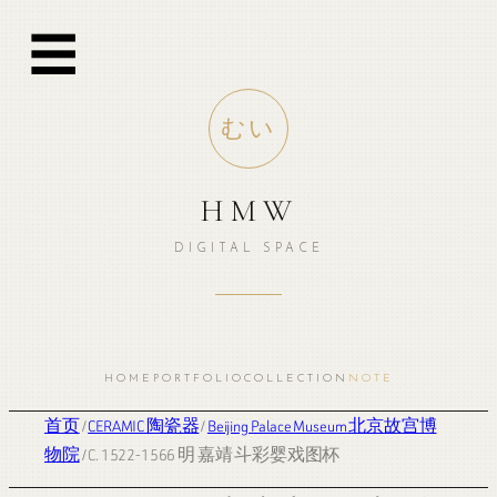
☰
むい
HMW
DIGITAL SPACE
HOME
PORTFOLIO
COLLECTION
NOTE
首页
/
CERAMIC 陶瓷器
/
Beijing Palace Museum 北京故宫博
物院
/ C. 1522-1566 明 嘉靖 斗彩婴戏图杯