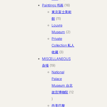
个
16
Paintings 书画
16
产
个
東京富士美術
11
品
产
館
11
个
品
Louvre
产
2
Museum
2
品
个
Private
产
Collection 私人
3
品
收藏
3
个
MISCELLANEOUS
19
产
杂项
19
个
品
National
产
Palace
品
Museum 台北
故宫博物院
12
12
个
尚美巴黎