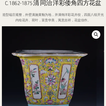
C. 1862-1875 清 同治 洋彩倭角四方花盆
造型端庄规整，外壁满施黄釉为地，并满饰洋彩花卉纹，四面八组开光
内绘花卉、荷叶，富贵华美，寓意吉祥，花盆佳作。