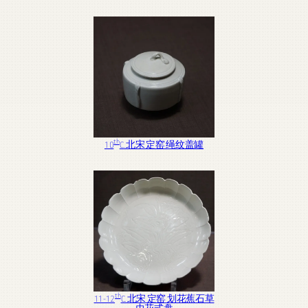
th
10
C. 北宋 定窑 绳纹盖罐
th
11-12
C. 北宋 定窑 划花蕉石草