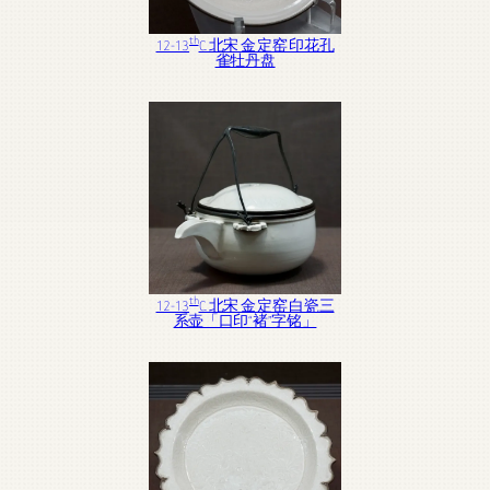
th
12-13
C. 北宋 金 定窑 印花孔
雀牡丹盘
th
12-13
C. 北宋 金 定窑 白瓷三
系壶「口印“褚”字铭」