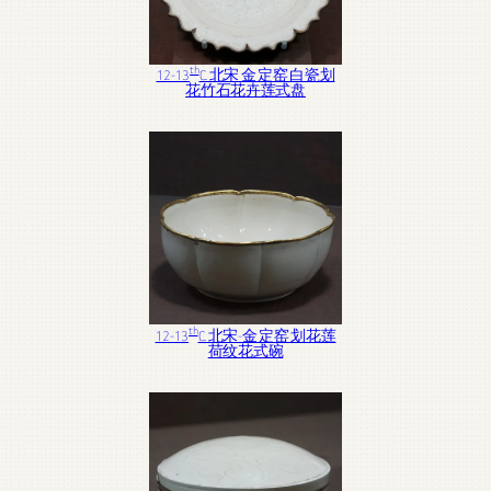
th
12-13
C. 北宋 金 定窑 白瓷划
花竹石花卉莲式盘
th
12-13
C. 北宋-金 定窑 划花莲
荷纹花式碗