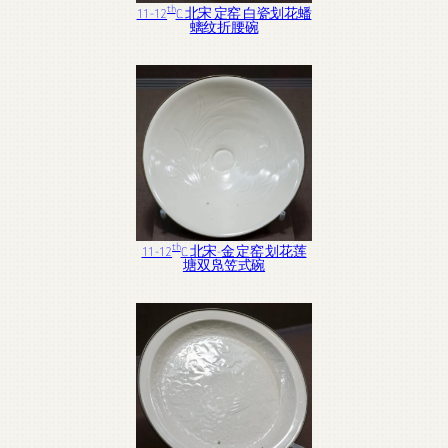
th
11-12
C. 北宋 定窑 白瓷划花蟠
螭纹折腰碗
th
11-12
C. 北宋-金 定窑 划花莲
塘双凫笠式碗