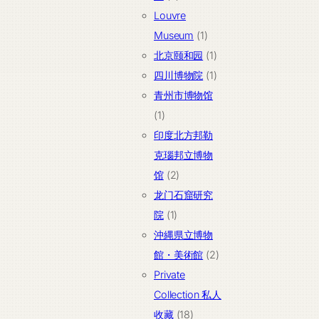
品
个
Louvre
产
1
Museum
1
品
个
1
北京颐和园
1
产
个
1
四川博物院
1
品
产
个
青州市博物馆
1
品
产
1
个
品
印度北方邦勒
产
克瑙邦立博物
品
2
馆
2
个
龙门石窟研究
1
产
院
1
个
品
沖縄県立博物
产
2
館・美術館
2
品
个
Private
产
Collection 私人
18
品
收藏
18