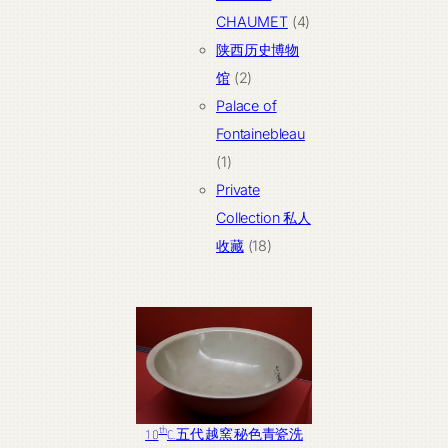
产
4
CHAUMET
4
品
个
陕西历史博物
2
产
馆
2
个
品
Palace of
产
Fontainebleau
1
品
1
个
Private
产
Collection 私人
品
18
收藏
18
个
产
品
th
10
C. 五代 越窯 秘色青瓷洗