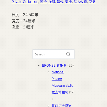
Private Collection
, 
同治
, 
洋彩
, 
清代
, 
瓷器
, 
私人收藏
, 
花盆
长度：24.5厘米
宽度：24厘米
高度：21厘米
25
BRONZE 青铜器
25
个
National
产
Palace
品
Museum 台北
故宫博物院
17
17
个
陕西历史博物