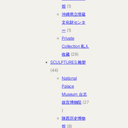
产
1
馆
1
品
个
沖縄県立埋蔵
产
文化財センタ
品
1
ー
1
个
Private
产
Collection 私人
品
29
收藏
29
个
SCULPTURES 雕塑
44
产
44
个
品
National
产
Palace
品
Museum 台北
故宫博物院
27
27
个
陕西历史博物
产
8
馆
8