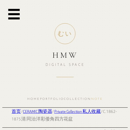
☰
むい
HMW
DIGITAL SPACE
HOME
PORTFOLIO
COLLECTION
NOTE
首页
/
CERAMIC 陶瓷器
/
Private Collection 私人收藏
/ C. 1862-
1875 清 同治 洋彩倭角四方花盆