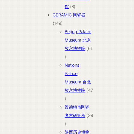
产
8
馆
8
品
个
CERAMIC 陶瓷器
149
产
149
个
品
Beijing Palace
产
Museum 北京
品
故宫博物院
61
61
个
National
产
Palace
品
Museum 台北
故宫博物院
47
47
个
景德镇市陶瓷
产
考古研究所
39
品
39
个
陕西历史博物