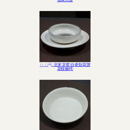
虫花式盘
th
11-12
C. 北宋 定窑 白瓷划花莲
花纹碗托