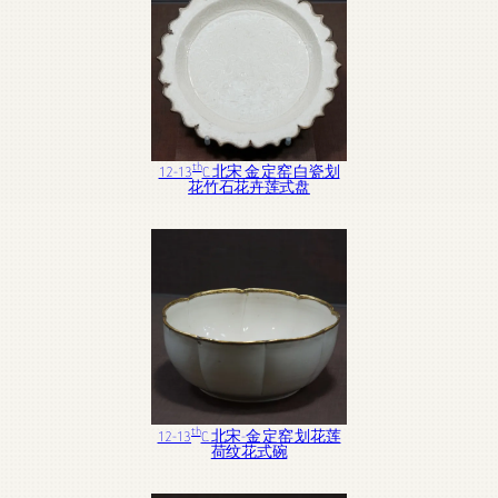
th
12-13
C. 北宋 金 定窑 白瓷划
花竹石花卉莲式盘
th
12-13
C. 北宋-金 定窑 划花莲
荷纹花式碗