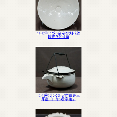
th
11-12
C. 北宋-金 定窑 划花莲
塘双凫笠式碗
th
12-13
C. 北宋 金 定窑 白瓷三
系壶「口印“褚”字铭」