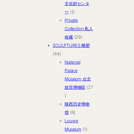
产
文化財センタ
品
1
ー
1
个
Private
产
Collection 私人
品
29
收藏
29
个
SCULPTURES 雕塑
44
产
44
个
品
National
产
Palace
品
Museum 台北
故宫博物院
27
27
个
陕西历史博物
产
8
馆
8
品
个
Louvre
产
1
Museum
1