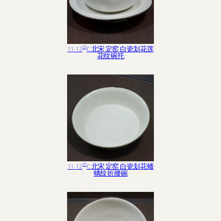
th
11-12
C. 北宋 定窑 白瓷划花莲
花纹碗托
th
11-12
C. 北宋 定窑 白瓷划花蟠
螭纹折腰碗