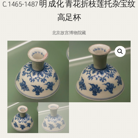
C. 1465-1487 明 成化 青花折枝莲托杂宝纹
高足杯
北京故宫博物院藏