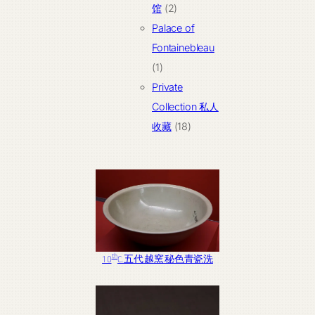
2
产
馆
2
个
品
Palace of
产
Fontainebleau
1
品
1
个
Private
产
Collection 私人
品
18
收藏
18
个
产
品
th
10
C. 五代 越窯 秘色青瓷洗