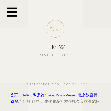
☰
むい
HMW
DIGITAL SPACE
HOME
PORTFOLIO
COLLECTION
NOTE
首页
/
CERAMIC 陶瓷器
/
Beijing Palace Museum 北京故宫博
物院
/ C. 1465-1487 明 成化 青花折枝莲托杂宝纹高足杯