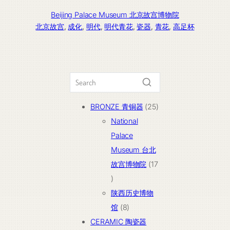
Beijing Palace Museum 北京故宫博物院
北京故宫
, 
成化
, 
明代
, 
明代青花
, 
瓷器
, 
青花
, 
高足杯
25
BRONZE 青铜器
25
个
National
产
Palace
品
Museum 台北
故宫博物院
17
17
个
陕西历史博物
产
8
馆
8
品
个
CERAMIC 陶瓷器