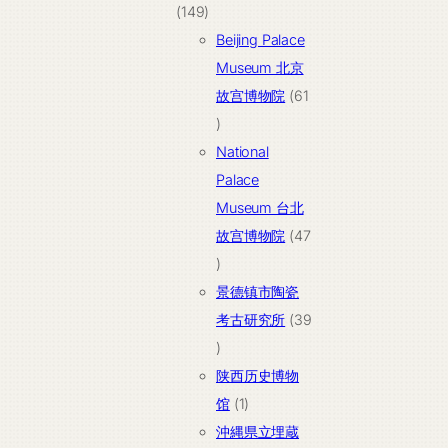
149
产
149
个
品
Beijing Palace
产
Museum 北京
品
故宫博物院
61
61
个
National
产
Palace
品
Museum 台北
故宫博物院
47
47
个
景德镇市陶瓷
产
考古研究所
39
品
39
个
陕西历史博物
产
1
馆
1
品
个
沖縄県立埋蔵