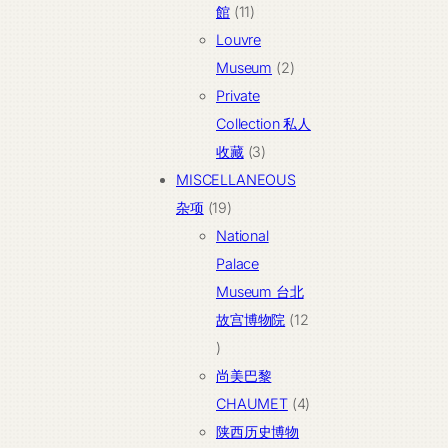
11
品
产
館
11
个
品
Louvre
产
2
Museum
2
品
个
Private
产
Collection 私人
3
品
收藏
3
个
MISCELLANEOUS
19
产
杂项
19
个
品
National
产
Palace
品
Museum 台北
故宫博物院
12
12
个
尚美巴黎
产
4
CHAUMET
4
品
个
陕西历史博物