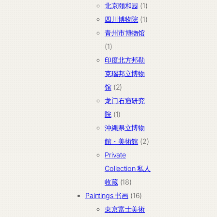
品
个
1
北京颐和园
1
产
个
1
四川博物院
1
品
产
个
青州市博物馆
1
品
产
1
个
品
印度北方邦勒
产
克瑙邦立博物
品
2
馆
2
个
龙门石窟研究
1
产
院
1
个
品
沖縄県立博物
产
2
館・美術館
2
品
个
Private
产
Collection 私人
18
品
收藏
18
个
16
Paintings 书画
16
产
个
東京富士美術