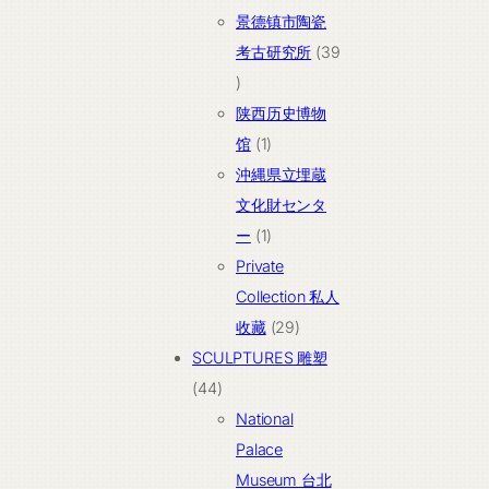
个
景德镇市陶瓷
产
考古研究所
39
品
39
个
陕西历史博物
产
1
馆
1
品
个
沖縄県立埋蔵
产
文化財センタ
品
1
ー
1
个
Private
产
Collection 私人
品
29
收藏
29
个
SCULPTURES 雕塑
44
产
44
个
品
National
产
Palace
品
Museum 台北