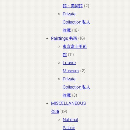
产
2
館・美術館
2
品
个
Private
产
Collection 私人
18
品
收藏
18
个
16
Paintings 书画
16
产
个
東京富士美術
11
品
产
館
11
个
品
Louvre
产
2
Museum
2
品
个
Private
产
Collection 私人
3
品
收藏
3
个
MISCELLANEOUS
19
产
杂项
19
个
品
National
产
Palace