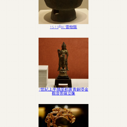
th
15-13
BC. 雷纹瓿
7世紀上半 隋至初唐 青銅瑬金
觀音菩薩立像