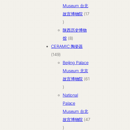
品
Museum 台北
故宫博物院
17
17
个
陕西历史博物
产
8
馆
8
品
个
CERAMIC 陶瓷器
149
产
149
个
品
Beijing Palace
产
Museum 北京
品
故宫博物院
61
61
个
National
产
Palace
品
Museum 台北
故宫博物院
47
47