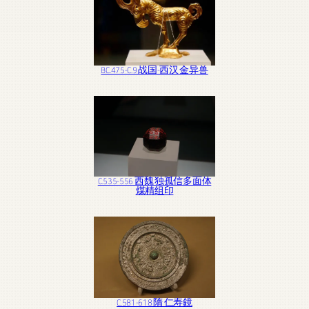
BC.475-C.9 战国-西汉 金异兽
C.535-556 西魏 独孤信多面体
煤精组印
C.581-618 隋 仁寿鏡