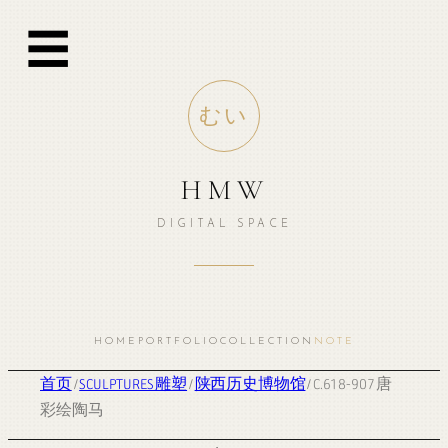
☰
むい
HMW
DIGITAL SPACE
HOME
PORTFOLIO
COLLECTION
NOTE
首页
/
SCULPTURES 雕塑
/
陕西历史博物馆
/ C.618-907 唐
彩绘陶马