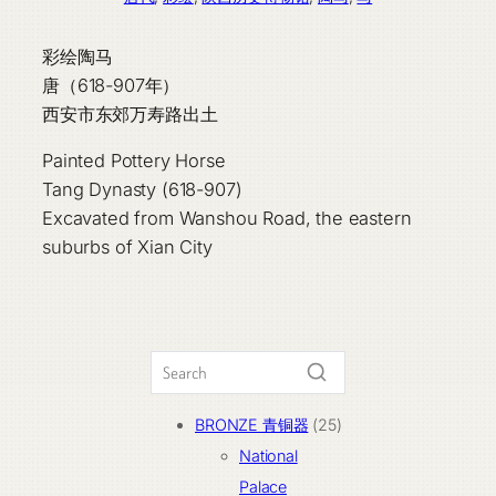
彩绘陶马
唐（618-907年）
西安市东郊万寿路出土
Painted Pottery Horse
Tang Dynasty (618-907)
Excavated from Wanshou Road, the eastern
suburbs of Xian City
25
BRONZE 青铜器
25
个
National
产
Palace