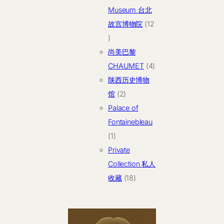
品
Museum 台北
故宫博物院
12
12
个
尚美巴黎
产
4
CHAUMET
4
品
个
陕西历史博物
2
产
馆
2
个
品
Palace of
产
Fontainebleau
1
品
1
个
Private
产
Collection 私人
品
18
收藏
18
个
产
品